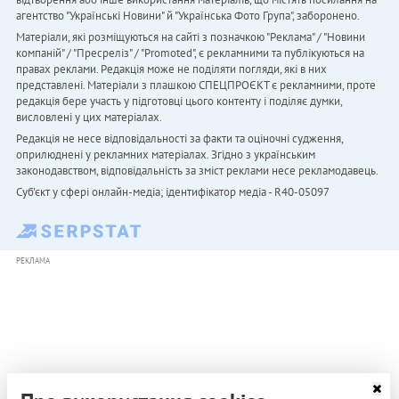
агентство "Українськi Новини" й "Українська Фото Група", заборонено.
Матеріали, які розміщуються на сайті з позначкою "Реклама" / "Новини
компаній" / "Пресреліз" / "Promoted", є рекламними та публікуються на
правах реклами. Редакція може не поділяти погляди, які в них
представлені. Матеріали з плашкою СПЕЦПРОЄКТ є рекламними, проте
редакція бере участь у підготовці цього контенту і поділяє думки,
висловлені у цих матеріалах.
Редакція не несе відповідальності за факти та оціночні судження,
оприлюднені у рекламних матеріалах. Згідно з українським
законодавством, відповідальність за зміст реклами несе рекламодавець.
Cуб'єкт у сфері онлайн-медіа; ідентифікатор медіа - R40-05097
РЕКЛАМА