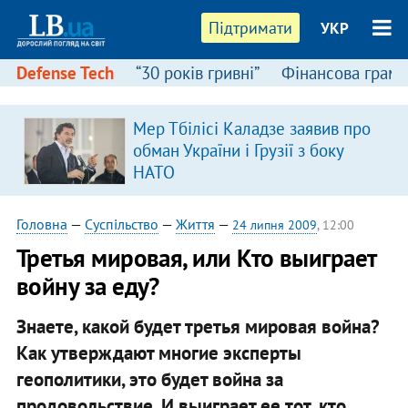
Підтримати
УКР
Defense Tech
“30 років гривні”
Фінансова грамо
Мер Тбілісі Каладзе заявив про
обман України і Грузії з боку
НАТО
Головна
—
Суспільство
—
Життя
—
24 липня 2009
, 12:00
Третья мировая, или Кто выиграет
войну за еду?
Знаете, какой будет третья мировая война?
Как утверждают многие эксперты
геополитики, это будет война за
продовольствие. И выиграет ее тот, кто