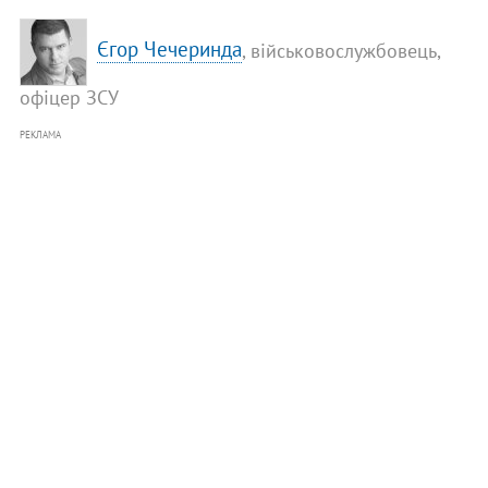
Єгор Чечеринда
, військовослужбовець,
офіцер ЗСУ
РЕКЛАМА