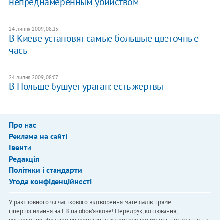
непреднамеренным убийством
24 липня 2009, 08:15
В Киеве установят самые большые цветочные
часы
24 липня 2009, 08:07
В Польше бушует ураган: есть жертвы
Про нас
Реклама на сайті
Івенти
Редакція
Політики і стандарти
Угода конфіденційності
У разі повного чи часткового відтворення матеріалів пряме
гіперпосилання на LB.ua обов'язкове! Передрук, копіювання,
відтворення або інше використання матеріалів, що містять посилання на