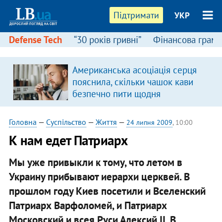
Підтримати
УКР
Defense Tech
“30 років гривні”
Фінансова грамо
Американська асоціація серця
пояснила, скільки чашок кави
безпечно пити щодня
Головна
—
Суспільство
—
Життя
—
24 липня 2009
, 10:00
К нам едет Патриарх
Мы уже привыкли к тому, что летом в
Украину прибывают иерархи церквей. В
прошлом году Киев посетили и Вселенский
Патриарх Варфоломей, и Патриарх
Московский и всея Руси Алексий II. В