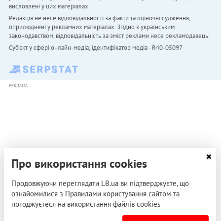
висловлені у цих матеріалах.
Редакція не несе відповідальності за факти та оціночні судження,
оприлюднені у рекламних матеріалах. Згідно з українським
законодавством, відповідальність за зміст реклами несе рекламодавець.
Cуб'єкт у сфері онлайн-медіа; ідентифікатор медіа - R40-05097
РЕКЛАМА
Про використання cookies
Продовжуючи переглядати LB.ua ви підтверджуєте, що
ознайомилися з Правилами користування сайтом та
погоджуєтеся на використання файлів cookies