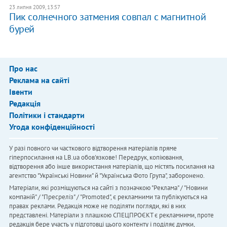
23 липня 2009, 13:57
Пик солнечного затмения совпал с магнитной
бурей
Про нас
Реклама на сайті
Івенти
Редакція
Політики і стандарти
Угода конфіденційності
У разі повного чи часткового відтворення матеріалів пряме
гіперпосилання на LB.ua обов'язкове! Передрук, копіювання,
відтворення або інше використання матеріалів, що містять посилання на
агентство "Українськi Новини" й "Українська Фото Група", заборонено.
Матеріали, які розміщуються на сайті з позначкою "Реклама" / "Новини
компаній" / "Пресреліз" / "Promoted", є рекламними та публікуються на
правах реклами. Редакція може не поділяти погляди, які в них
представлені. Матеріали з плашкою СПЕЦПРОЄКТ є рекламними, проте
редакція бере участь у підготовці цього контенту і поділяє думки,