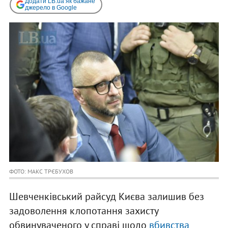
Додати LB.ua як бажане
джерело в Google
ФОТО: МАКС ТРЄБУХОВ
Шевченківський райсуд Києва залишив без
задоволення клопотання захисту
обвинуваченого у справі щодо
вбивства