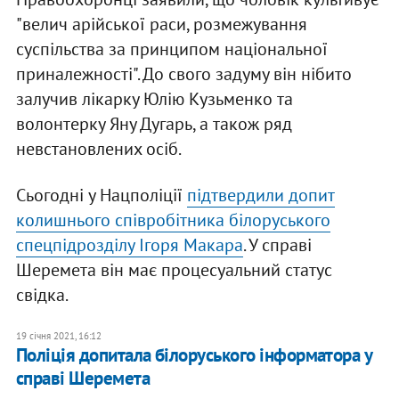
"велич арійської раси, розмежування
суспільства за принципом національної
приналежності". До свого задуму він нібито
залучив лікарку Юлію Кузьменко та
волонтерку Яну Дугарь, а також ряд
невстановлених осіб.
Сьогодні у Нацполіції
підтвердили допит
к
олишнього співробітника білоруського
спецпідрозділу Ігоря Макара
. У справі
Шеремета він має процесуальний статус
свідка.
19 січня 2021, 16:12
Поліція допитала білоруського інформатора у
справі Шеремета