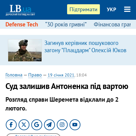
Підтримати
УКР
Defense Tech
“30 років гривні”
Фінансова грамо
Загинув керівник пошукового
я
загону "Плацдарм" Олексій Юков
Головна
—
Право
—
19 січня 2021
, 18:04
Суд залишив Антоненка під вартою
Розгляд справи Шеремета відклали до 2
лютого.