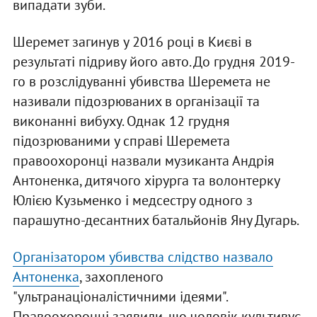
випадати зуби.
Шеремет загинув у 2016 році в Києві в
результаті підриву його авто. До грудня 2019-
го в розслідуванні убивства Шеремета не
називали підозрюваних в організації та
виконанні вибуху. Однак 12 грудня
підозрюваними у справі Шеремета
правоохоронці назвали музиканта Андрія
Антоненка, дитячого хірурга та волонтерку
Юлією Кузьменко і медсестру одного з
парашутно-десантних батальйонів Яну Дугарь.
Організатором убивства слідство назвало
Антоненка
, захопленого
"ультранаціоналістичними ідеями".
Правоохоронці заявили, що чоловік культивує