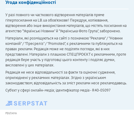
Угода конфіденційності
У разі повного чи часткового відтворення матеріалів пряме
гіперпосилання на LB.ua обов'язкове! Передрук, копіювання,
відтворення або інше використання матеріалів, що містять посилання на
агентство "Українськi Новини" й "Українська Фото Група", заборонено.
Матеріали, які розміщуються на сайті з позначкою "Реклама" / "Новини
компаній" / "Пресреліз" / "Promoted", є рекламними та публікуються на
правах реклами. Редакція може не поділяти погляди, які в них
представлені. Матеріали з плашкою СПЕЦПРОЄКТ є рекламними, проте
редакція бере участь у підготовці цього контенту і поділяє думки,
висловлені у цих матеріалах.
Редакція не несе відповідальності за факти та оціночні судження,
оприлюднені у рекламних матеріалах. Згідно з українським
законодавством, відповідальність за зміст реклами несе рекламодавець.
Cуб'єкт у сфері онлайн-медіа; ідентифікатор медіа - R40-05097
РЕКЛАМА