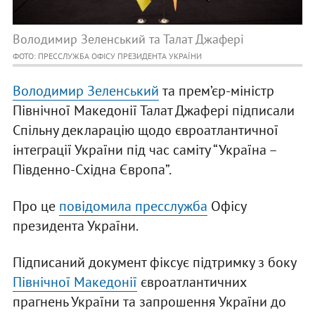
Володимир Зеленський та Талат Джафері
ФОТО: ПРЕССЛУЖБА ОФІСУ ПРЕЗИДЕНТА УКРАЇНИ
Володимир Зеленський
та прем’єр-міністр
Північної Македонії Талат Джафері підписали
Спільну декларацію щодо євроатлантичної
інтеграції України під час саміту “Україна –
Південно-Східна Європа”.
Про це
повідомила пресслужба
Офісу
президента України.
Підписаний документ фіксує підтримку з боку
Північної Македонії
євроатлантичних
прагнень України та запрошення України до