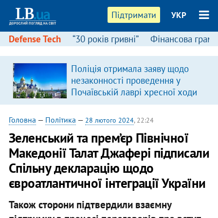
Підтримати
УКР
Defense Tech
“30 років гривні”
Фінансова грамо
Поліція отримала заяву щодо
незаконності проведення у
Почаївській лаврі хресної ходи
Головна
—
Політика
—
28 лютого 2024
, 22:24
Зеленський та прем’єр Північної
Македонії Талат Джафері підписали
Спільну декларацію щодо
євроатлантичної інтеграції України
Також сторони підтвердили взаємну