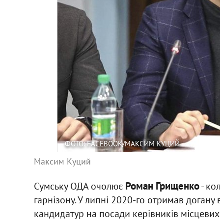
ФОТО: FACEBOOK/МАКСИМ КУЦИЙ
Максим Куций
Роман Грищенко
Сумську ОДА очолює
- ко
гарнізону. У липні 2020-го отримав догану 
кандидатур на посади керівників місцевих