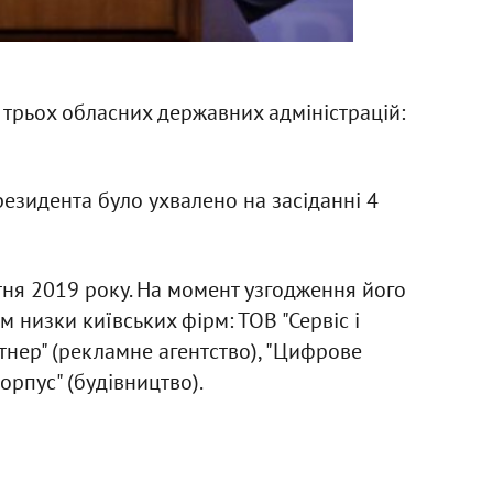
в трьох обласних державних адміністрацій:
резидента було ухвалено на засіданні 4
ня 2019 року. На момент узгодження його
 низки київських фірм: ТОВ "Сервіс і
тнер" (рекламне агентство), "Цифрове
корпус" (будівництво).