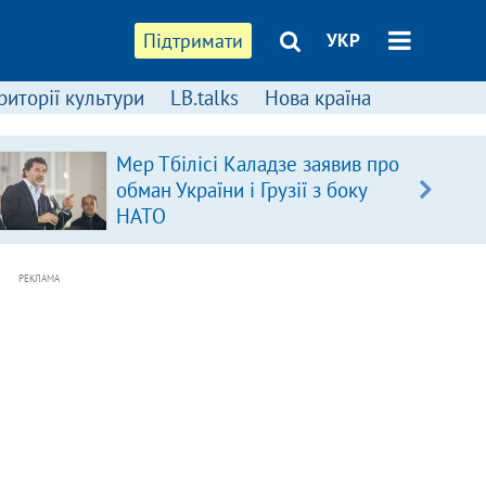
Підтримати
УКР
риторії культури
LB.talks
Нова країна
Мер Тбілісі Каладзе заявив про
обман України і Грузії з боку
НАТО
РЕКЛАМА