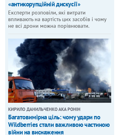
«антикорупційній дискусії»
Експерти розповіли, які витрати
впливають на вартість цих засобів і чому
не всі дрони можна порівнювати.
КИРИЛО ДАНИЛЬЧЕНКО АКА РОНІН
Багатовимірна ціль: чому удари по
Wildberries стали важливою частиною
війни на виснаження