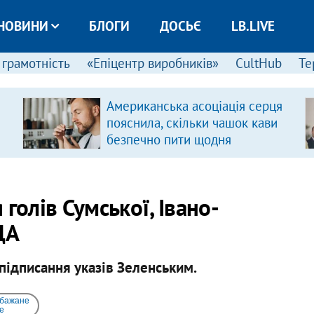
НОВИНИ
БЛОГИ
ДОСЬЄ
LB.LIVE
 грамотність
«Епіцентр виробників»
CultHub
Те
Американська асоціація серця
пояснила, скільки чашок кави
безпечно пити щодня
голів Сумської, Івано-
ДА
 підписання указів Зеленським.
 бажане
e