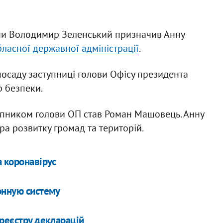
їни Володимир Зеленський призначив Анну
ласної державної адміністрації
.
осаду заступниці голови Офісу президента
р безпеки.
тупником голови ОП став Роман Машовець. Анну
а розвитку громад та територій.
а коронавірус
онную систему
 реєстру декларацій