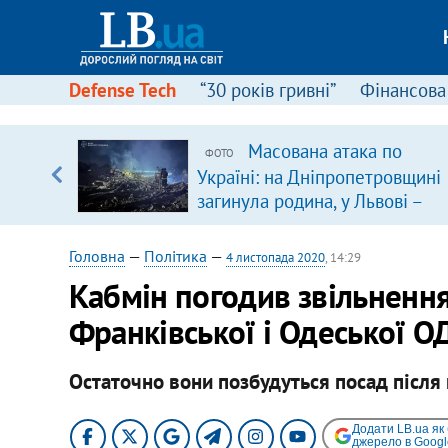
Defense Tech
“30 років гривні”
Фінансова
ою
Масована атака по
ФОТО
пЛА. Є
Україні: на Дніпропетровщині
лено)
загинула родина, у Львові –
удар по багатоповерхівках
(доповнюється)
Головна
—
Політика
—
4 листопада 2020
, 14:29
Кабмін погодив звільнення 
Франківської і Одеської О
Остаточно вони позбудуться посад після
Додати LB.ua як
джерело в Googl