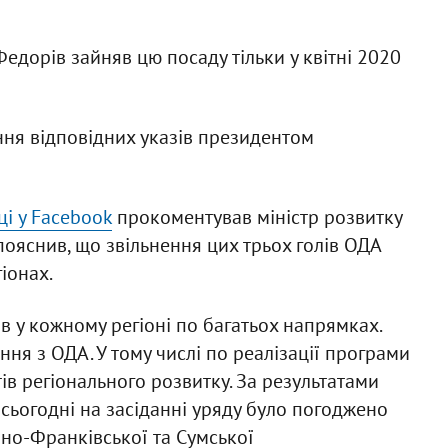
едорів зайняв цю посаду тільки у квітні 2020
ння відповідних указів президентом
ці у Facebook
прокоментував міністр розвитку
пояснив, що звільнення цих трьох голів ОДА
гіонах.
в у кожному регіоні по багатьох напрямках.
ня з ОДА. У тому числі по реалізації програми
ів регіонального розвитку. За результатами
 сьогодні на засіданні уряду було погоджено
ано-Франківської та Сумської