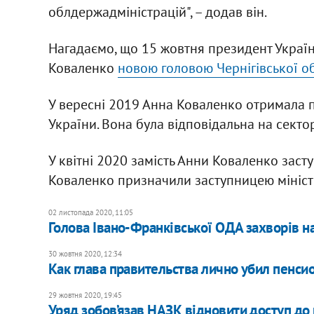
облдержадміністрацій", – додав він.
Нагадаємо, що 15 жовтня президент Укра
Коваленко
новою головою Чернігівської об
У вересні 2019 Анна Коваленко отримала п
України. Вона була відповідальна на секто
У квітні 2020 замість Анни Коваленко зас
Коваленко призначили заступницею міністр
02 листопада 2020, 11:05
Голова Івано-Франківської ОДА захворів н
30 жовтня 2020, 12:34
Как глава правительства лично убил пенси
29 жовтня 2020, 19:45
Уряд зобов’язав НАЗК відновити доступ до