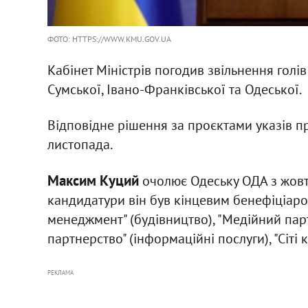
ФОТО: HTTPS://WWW.KMU.GOV.UA
Кабінет Міністрів погодив звільнення голі
Сумської, Івано-Франківської та Одеської.
Відповідне рішення за проєктами указів п
листопада.
Максим Куций
очолює Одеську ОДА з жовт
кандидатури він був кінцевим бенефіціаром
менеджмент" (будівництво), "Медійний пар
партнерство" (інформаційні послуги), "Сіті 
РЕКЛАМА