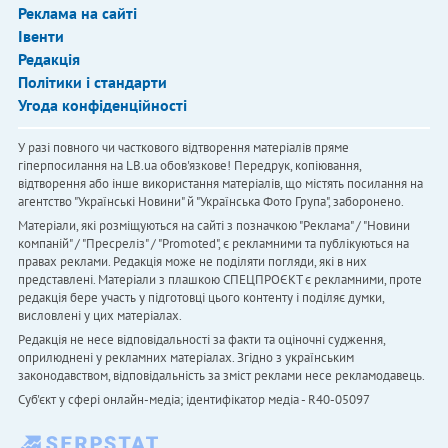
Реклама на сайті
Івенти
Редакція
Політики і стандарти
Угода конфіденційності
У разі повного чи часткового відтворення матеріалів пряме
гіперпосилання на LB.ua обов'язкове! Передрук, копіювання,
відтворення або інше використання матеріалів, що містять посилання на
агентство "Українськi Новини" й "Українська Фото Група", заборонено.
Матеріали, які розміщуються на сайті з позначкою "Реклама" / "Новини
компаній" / "Пресреліз" / "Promoted", є рекламними та публікуються на
правах реклами. Редакція може не поділяти погляди, які в них
представлені. Матеріали з плашкою СПЕЦПРОЄКТ є рекламними, проте
редакція бере участь у підготовці цього контенту і поділяє думки,
висловлені у цих матеріалах.
Редакція не несе відповідальності за факти та оціночні судження,
оприлюднені у рекламних матеріалах. Згідно з українським
законодавством, відповідальність за зміст реклами несе рекламодавець.
Cуб'єкт у сфері онлайн-медіа; ідентифікатор медіа - R40-05097