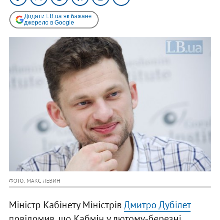
Додати LB.ua як бажане
джерело в Google
ФОТО: МАКС ЛЕВИН
Міністр Кабінету Міністрів
Дмитро Дубілет
повідомив, що Кабмін у лютому-березні