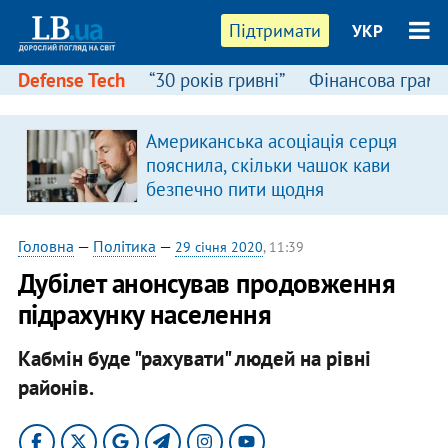
Підтримати
УКР
Defense Tech
“30 років гривні”
Фінансова грамо
:
Американська асоціація серця
пояснила, скільки чашок кави
безпечно пити щодня
Головна
—
Політика
—
29 січня 2020
, 11:39
Дубілет анонсував продовження
підрахунку населення
Кабмін буде "рахувати" людей на рівні
районів.