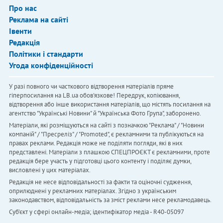
Про нас
Реклама на сайті
Івенти
Редакція
Політики і стандарти
Угода конфіденційності
У разі повного чи часткового відтворення матеріалів пряме
гіперпосилання на LB.ua обов'язкове! Передрук, копіювання,
відтворення або інше використання матеріалів, що містять посилання на
агентство "Українськi Новини" й "Українська Фото Група", заборонено.
Матеріали, які розміщуються на сайті з позначкою "Реклама" / "Новини
компаній" / "Пресреліз" / "Promoted", є рекламними та публікуються на
правах реклами. Редакція може не поділяти погляди, які в них
представлені. Матеріали з плашкою СПЕЦПРОЄКТ є рекламними, проте
редакція бере участь у підготовці цього контенту і поділяє думки,
висловлені у цих матеріалах.
Редакція не несе відповідальності за факти та оціночні судження,
оприлюднені у рекламних матеріалах. Згідно з українським
законодавством, відповідальність за зміст реклами несе рекламодавець.
Cуб'єкт у сфері онлайн-медіа; ідентифікатор медіа - R40-05097