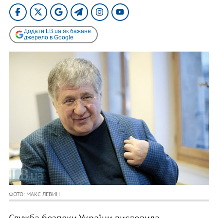
Додати LB.ua як бажане
джерело в Google
ФОТО: МАКС ЛЕВИН