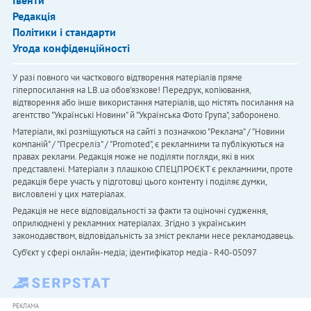
Івенти
Редакція
Політики і стандарти
Угода конфіденційності
У разі повного чи часткового відтворення матеріалів пряме
гіперпосилання на LB.ua обов'язкове! Передрук, копіювання,
відтворення або інше використання матеріалів, що містять посилання на
агентство "Українськi Новини" й "Українська Фото Група", заборонено.
Матеріали, які розміщуються на сайті з позначкою "Реклама" / "Новини
компаній" / "Пресреліз" / "Promoted", є рекламними та публікуються на
правах реклами. Редакція може не поділяти погляди, які в них
представлені. Матеріали з плашкою СПЕЦПРОЄКТ є рекламними, проте
редакція бере участь у підготовці цього контенту і поділяє думки,
висловлені у цих матеріалах.
Редакція не несе відповідальності за факти та оціночні судження,
оприлюднені у рекламних матеріалах. Згідно з українським
законодавством, відповідальність за зміст реклами несе рекламодавець.
Cуб'єкт у сфері онлайн-медіа; ідентифікатор медіа - R40-05097
РЕКЛАМА