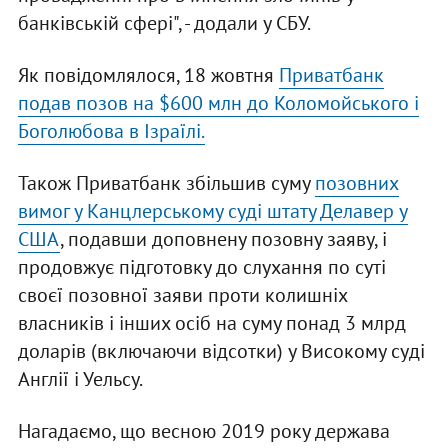
банківській сфері", - додали у СБУ.
Як повідомлялося, 18 жовтня
Приватбанк
подав позов на $600 млн до Коломойського і
Боголюбова в Ізраїлі.
Також Приватбанк збільшив суму
позовних
вимог у Канцлерському суді штату Делавер у
США
, подавши доповнену позовну заяву, і
продовжує підготовку до слухання по суті
своєї позовної заяви проти колишніх
власників і інших осіб на суму понад 3 млрд
доларів (включаючи відсотки) у Високому суді
Англії і Уельсу.
Нагадаємо, що весною 2019 року держава