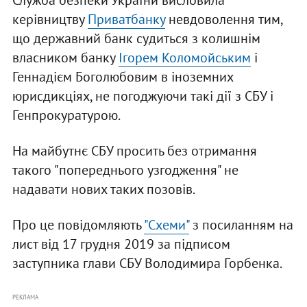
Служба безпеки України висловила
керівництву
Приватбанку
невдоволення тим,
що державний банк судиться з колишнім
власником банку
Ігорем Коломойським
і
Геннадієм Боголюбовим в іноземних
юрисдикціях, не погоджуючи такі дії з СБУ і
Генпрокуратурою.
На майбутнє СБУ просить без отримання
такого "попереднього узгодження" не
надавати нових таких позовів.
Про це повідомляють
"Схеми"
з посиланням на
лист від 17 грудня 2019 за підписом
заступника глави СБУ Володимира Горбенка.
РЕКЛАМА