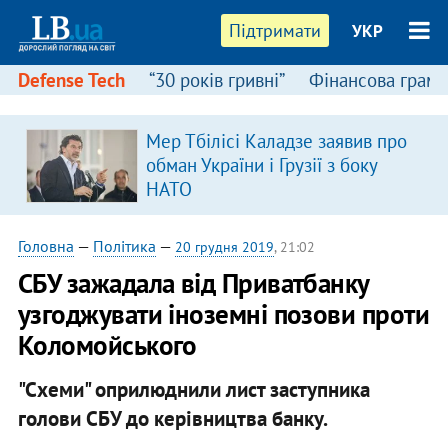
Підтримати
УКР
Defense Tech
“30 років гривні”
Фінансова грамо
Мер Тбілісі Каладзе заявив про
обман України і Грузії з боку
НАТО
Головна
—
Політика
—
20 грудня 2019
, 21:02
СБУ зажадала від Приватбанку
узгоджувати іноземні позови проти
Коломойського
"Схеми" оприлюднили лист заступника
голови СБУ до керівництва банку.