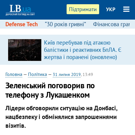
Підтримати
УКР
Defense Tech
“30 років гривні”
Фінансова грамо
:
Київ перебував під атакою
балістики і реактивних БпЛА. Є
жертва і поранені (оновлено)
Головна
—
Політика
—
31 липня 2019
, 13:49
Зеленський поговорив по
телефону з Лукашенком
Лідери обговорили ситуацію на Донбасі,
нацбезпеку і обмінялися запрошеннями
візитів.