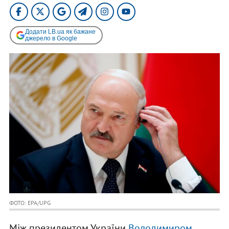
Додати LB.ua як бажане
джерело в Google
ФОТО: EPA/UPG
Між президентом України
Володимиром