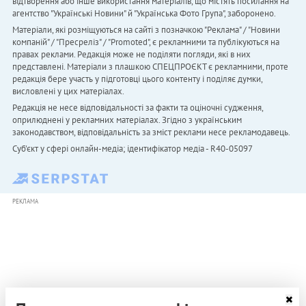
відтворення або інше використання матеріалів, що містять посилання на
агентство "Українськi Новини" й "Українська Фото Група", заборонено.
Матеріали, які розміщуються на сайті з позначкою "Реклама" / "Новини
компаній" / "Пресреліз" / "Promoted", є рекламними та публікуються на
правах реклами. Редакція може не поділяти погляди, які в них
представлені. Матеріали з плашкою СПЕЦПРОЄКТ є рекламними, проте
редакція бере участь у підготовці цього контенту і поділяє думки,
висловлені у цих матеріалах.
Редакція не несе відповідальності за факти та оціночні судження,
оприлюднені у рекламних матеріалах. Згідно з українським
законодавством, відповідальність за зміст реклами несе рекламодавець.
Cуб'єкт у сфері онлайн-медіа; ідентифікатор медіа - R40-05097
РЕКЛАМА