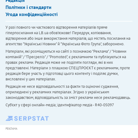
Редакція
Політики і стандарти
Угода конфіденційності
У разі повного чи часткового відтворення матеріалів пряме
гіперпосилання на LB.ua обов'язкове! Передрук, копіювання,
відтворення або інше використання матеріалів, що містять посилання на
агентство "Українськi Новини" й "Українська Фото Група", заборонено.
Матеріали, які розміщуються на сайті з позначкою "Реклама" / "Новини
компаній" / "Пресреліз" / "Promoted", є рекламними та публікуються на
правах реклами. Редакція може не поділяти погляди, які в них
представлені. Матеріали з плашкою СПЕЦПРОЄКТ є рекламними, проте
редакція бере участь у підготовці цього контенту і поділяє думки,
висловлені у цих матеріалах.
Редакція не несе відповідальності за факти та оціночні судження,
оприлюднені у рекламних матеріалах. Згідно з українським
законодавством, відповідальність за зміст реклами несе рекламодавець.
Cуб'єкт у сфері онлайн-медіа; ідентифікатор медіа - R40-05097
РЕКЛАМА