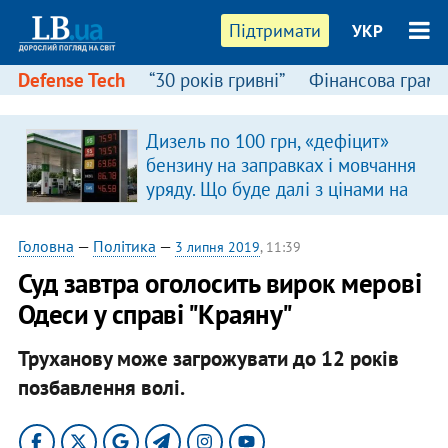
Підтримати
УКР
Defense Tech
“30 років гривні”
Фінансова грамо
Дизель по 100 грн, «дефіцит»
бензину на заправках і мовчання
уряду. Що буде далі з цінами на
пальне?
Головна
—
Політика
—
3 липня 2019
, 11:39
Суд завтра оголосить вирок мерові
Одеси у справі "Краяну"
Труханову може загрожувати до 12 років
позбавлення волі.