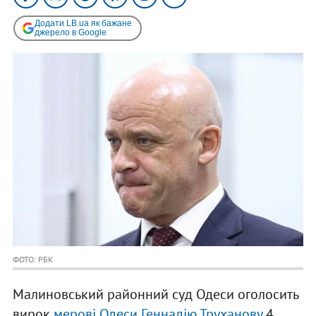
Додати LB.ua як бажане
джерело в Google
ФОТО: РБК
Малиновський районний суд Одеси оголосить
вирок
мерові Одеси Геннадію Труханову
4