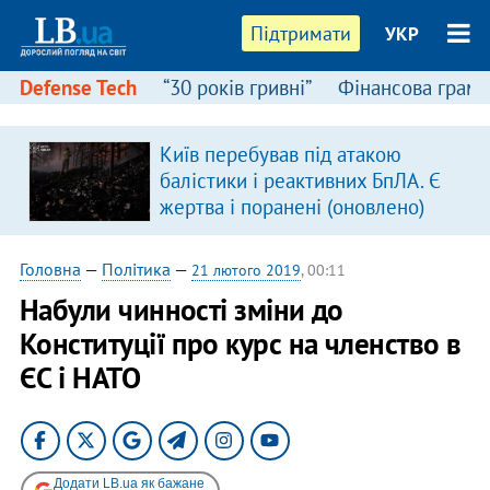
Підтримати
УКР
Defense Tech
“30 років гривні”
Фінансова грамо
Київ перебував під атакою
балістики і реактивних БпЛА. Є
жертва і поранені (оновлено)
Головна
—
Політика
—
21 лютого 2019
, 00:11
Набули чинності зміни до
Конституції про курс на членство в
ЄС і НАТО
Додати LB.ua як бажане