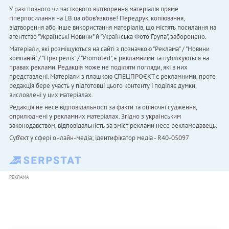
У разі повного чи часткового відтворення матеріалів пряме
гіперпосилання на LB.ua обов'язкове! Передрук, копіювання,
відтворення або інше використання матеріалів, що містять посилання на
агентство "Українськi Новини" й "Українська Фото Група", заборонено.
Матеріали, які розміщуються на сайті з позначкою "Реклама" / "Новини
компаній" / "Пресреліз" / "Promoted", є рекламними та публікуються на
правах реклами. Редакція може не поділяти погляди, які в них
представлені. Матеріали з плашкою СПЕЦПРОЄКТ є рекламними, проте
редакція бере участь у підготовці цього контенту і поділяє думки,
висловлені у цих матеріалах.
Редакція не несе відповідальності за факти та оціночні судження,
оприлюднені у рекламних матеріалах. Згідно з українським
законодавством, відповідальність за зміст реклами несе рекламодавець.
Cуб'єкт у сфері онлайн-медіа; ідентифікатор медіа - R40-05097
РЕКЛАМА