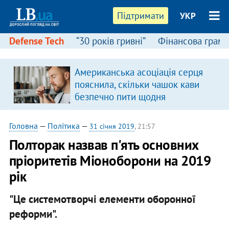
Підтримати
УКР
Defense Tech
“30 років гривні”
Фінансова грамо
Американська асоціація серця
в
пояснила, скільки чашок кави
безпечно пити щодня
Головна
—
Політика
—
31 січня 2019
, 21:57
Полторак назвав п'ять основних
пріоритетів Міоноборони на 2019
рік
"Це системотворчі елементи оборонної
реформи".