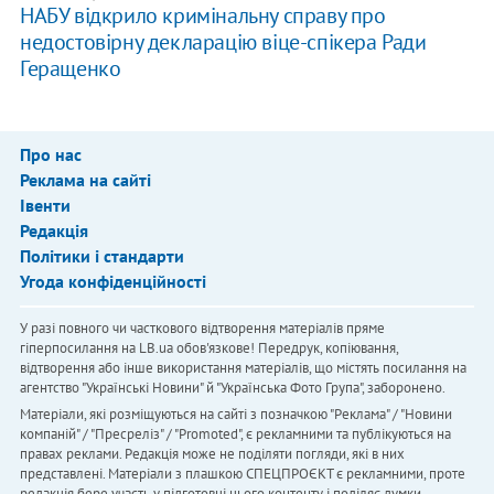
НАБУ відкрило кримінальну справу про
недостовірну декларацію віце-спікера Ради
Геращенко
Про нас
Реклама на сайті
Івенти
Редакція
Політики і стандарти
Угода конфіденційності
У разі повного чи часткового відтворення матеріалів пряме
гіперпосилання на LB.ua обов'язкове! Передрук, копіювання,
відтворення або інше використання матеріалів, що містять посилання на
агентство "Українськi Новини" й "Українська Фото Група", заборонено.
Матеріали, які розміщуються на сайті з позначкою "Реклама" / "Новини
компаній" / "Пресреліз" / "Promoted", є рекламними та публікуються на
правах реклами. Редакція може не поділяти погляди, які в них
представлені. Матеріали з плашкою СПЕЦПРОЄКТ є рекламними, проте
редакція бере участь у підготовці цього контенту і поділяє думки,