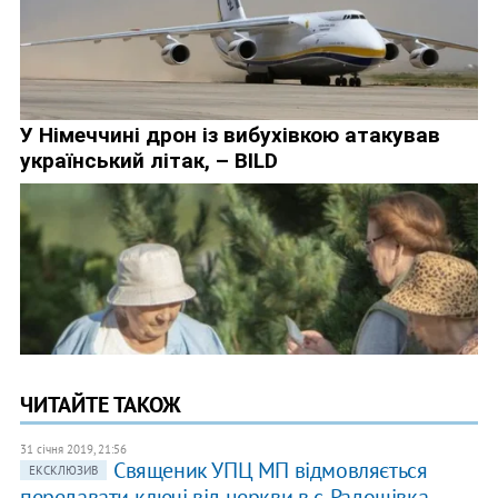
ЧИТАЙТЕ ТАКОЖ
31 січня 2019, 21:56
​Священик УПЦ МП відмовляється
ЕКСКЛЮЗИВ
передавати ключі від церкви в с. Радошівка