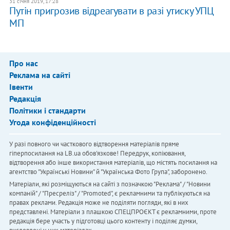
31 січня 2019, 17:28
Путін пригрозив відреагувати в разі утиску УПЦ
МП
Про нас
Реклама на сайті
Івенти
Редакція
Політики і стандарти
Угода конфіденційності
У разі повного чи часткового відтворення матеріалів пряме
гіперпосилання на LB.ua обов'язкове! Передрук, копіювання,
відтворення або інше використання матеріалів, що містять посилання на
агентство "Українськi Новини" й "Українська Фото Група", заборонено.
Матеріали, які розміщуються на сайті з позначкою "Реклама" / "Новини
компаній" / "Пресреліз" / "Promoted", є рекламними та публікуються на
правах реклами. Редакція може не поділяти погляди, які в них
представлені. Матеріали з плашкою СПЕЦПРОЄКТ є рекламними, проте
редакція бере участь у підготовці цього контенту і поділяє думки,