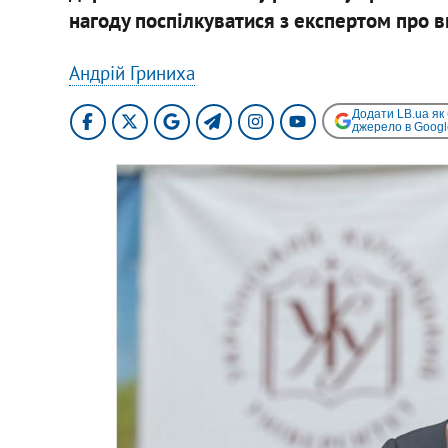
нагоду поспілкуватися з експертом про в
Андрій Гриниха
Додати LB.ua як
джерело в Googl