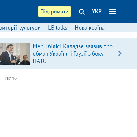
Підтримати
УКР
риторії культури
LB.talks
Нова країна
Мер Тбілісі Каладзе заявив про
обман України і Грузії з боку
НАТО
РЕКЛАМА