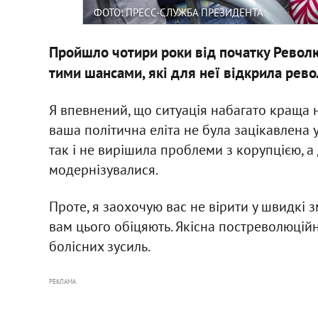
ФОТО: ПРЕСС-СЛУЖБА ПРЕЗИДЕНТА
Пройшло чотири роки від початку Революц
тими шансами, які для неї відкрила рев
Я впевнений, що ситуація набагато краща н
ваша політична еліта не була зацікавлена 
так і не вирішила проблеми з корупцією, а 
модернізувалися.
Проте, я заохочую вас не вірити у швидкі з
вам цього обіцяють. Якісна постреволюційн
болісних зусиль.
РЕКЛАМА