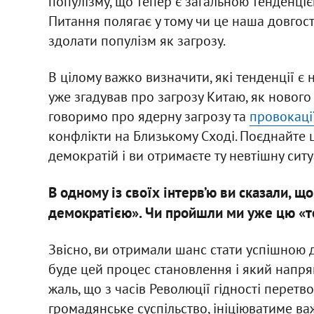
популізму, що тепер є загальною тенденцією
Питання полягає у тому чи це наша довгос
здолати популізм як загрозу.
В цілому важко визначити, які тенденції є
уже згадував про загрозу Китаю, як нового
говоримо про ядерну загрозу та
провокації
конфлікти на Близькому Сході. Поєднайте 
демократій і ви отримаєте ту невтішну ситу
В одному із своїх інтерв’ю ви сказали, 
демократією». Чи пройшли ми уже цю «т
Звісно, ви отримали шанс стати успішною д
буде цей процес становлення і який напря
жаль, що з часів Революції гідності перет
громадянське суспільство, ініціюватиме ва