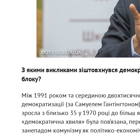
ФОТО: UCU.EDU.UA
З якими викликами зіштовхнувся демокра
блоку?
Між 1991 роком та серединою двохтисячни
демократизації (за Самуелем Гантінгтоном
зросла з близько 35 у 1970 році до більш я
«демократична хвиля» була пов’язана, пер
занепадом комунізму як політико-економіч