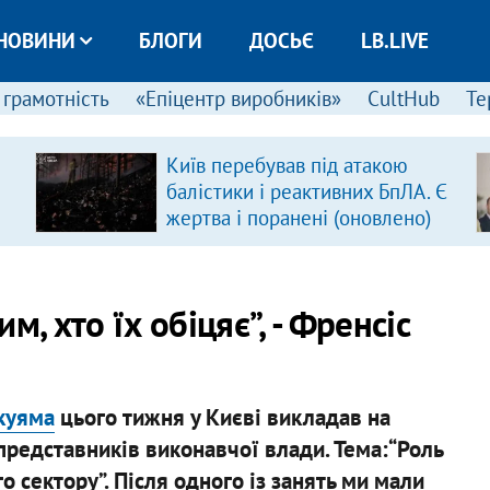
НОВИНИ
БЛОГИ
ДОСЬЄ
LB.LIVE
 грамотність
«Епіцентр виробників»
CultHub
Те
Київ перебував під атакою
балістики і реактивних БпЛА. Є
жертва і поранені (оновлено)
им, хто їх обіцяє”, - Френсіс
куяма
цього тижня у Києві викладав на
представників виконавчої влади. Тема:“Роль
 сектору”. Після одного із занять ми мали