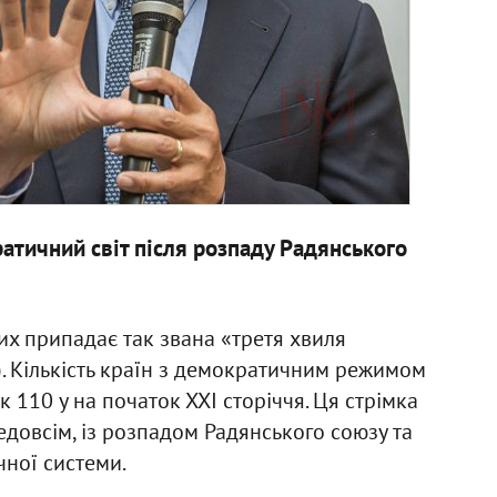
тичний світ після розпаду Радянського
х припадає так звана «третя хвиля
). Кількість країн з демократичним режимом
к 110 у на початок ХХІ сторіччя. Ця стрімка
едовсім, із розпадом Радянського союзу та
ної системи.