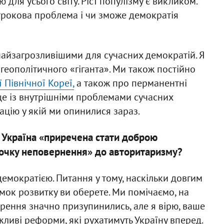
 для усього світу. Ріст популізму є викликом.
трокова проблема і чи зможе демократія
 найзагрозливішими для сучасних демократій. Я
 геополітичного «гіганта». Ми також постійно
 Північної Кореї,
а також про перманентні
це із внутрішніми проблемами сучасних
ацію у якій ми опинилися зараз.
що Україна «приречена стати доброю
очку неповернення» до авторитаризму?
емократією. Питання у тому, наскільки довгим
мок розвитку ви оберете. Ми помічаємо, на
ворення значно призупинились, але я вірю, ваше
жливі реформи, які рухатимуть Україну вперед.