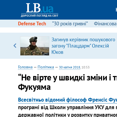
Defense Tech
“30 років гривні”
Фінансова
щодо
Загинув керівник пошукового
 у
загону "Плацдарм" Олексій
ої ходи
Юков
Головна
—
Політика
—
30 квітня 2018
, 10:53
“Не вірте у швидкі зміни і т
Фукуяма
Всесвітньо відомий філософ Френсіс Фу
програмі від Школи управління УКУ для 
державної політики у розвитку приватного