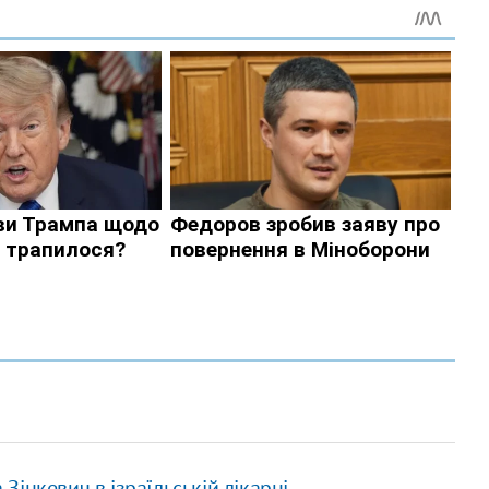
інкевич в ізраїльській лікарні