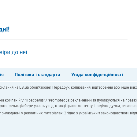
дні!
віри до неї
ія
Політики і стандарти
Угода конфіденційності
силання на LB.ua обов'язкове! Передрук, копіювання, відтворення або інше вико
ни компаній" / "Пресреліз" / "Promoted", є рекламними та публікуються на права
 редакція бере участь у підготовці цього контенту і поділяє думки, висловле
 оприлюднені у рекламних матеріалах. Згідно з українським законодавством, від