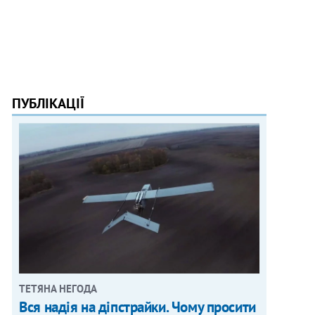
ПУБЛІКАЦІЇ
ТЕТЯНА НЕГОДА
Вся надія на діпстрайки. Чому просити