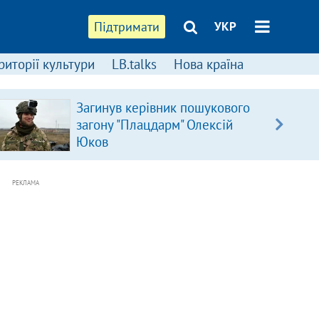
Підтримати
УКР
риторії культури
LB.talks
Нова країна
Загинув керівник пошукового
загону "Плацдарм" Олексій
Юков
РЕКЛАМА