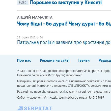
Порошенко виступив у Кнесеті
ВІДЕО
АНДРІЙ МАМАЛИГА
Чому бідні - бо дурні! Чому дурні - бо бі
23 грудня 2015, 14:30
Патрульна поліція заявила про зростання до
Про нас
Реклама на сайті
Івенти
Редакц
У разі повного чи часткового відтворення матеріалів пряме гіперпо
Новини" й "Українська Фото Група", заборонено.
Матеріали, які розміщуються на сайті з позначкою "Реклама" / "Нови
представлені. Матеріали з плашкою СПЕЦПРОЄКТ є рекламними, проте
Редакція не несе відповідальності за факти та оціночні судження,
Cуб'єкт у сфері онлайн-медіа; ідентифікатор медіа - R40-05097