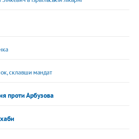
нка
ок, склавши мандат
ння проти Арбузова
-хаби