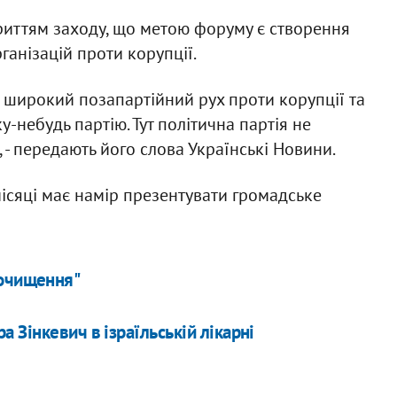
риттям заходу, що метою форуму є створення
анізацій проти корупції.
 широкий позапартійний рух проти корупції та
ку-небудь партію. Тут політична партія не
 - передають його слова Українські Новини.
місяці має намір презентувати громадське
а очищення"
 Зінкевич в ізраїльській лікарні