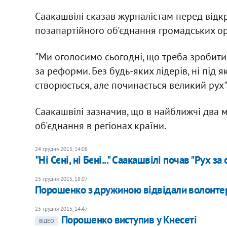
Саакашвілі сказав журналістам перед відк
позапартійного об'єднання громадських орг
"Ми оголосимо сьогодні, що треба зробити
за реформи. Без будь-яких лідерів, ні під я
створюється, але починається великий рух",
Саакашвілі зазначив, що в найближчі два 
об'єднання в регіонах країни.
24 грудня 2015, 14:08
"Ні Сєні, ні Бєні..." Саакашвілі почав "Рух з
23 грудня 2015, 18:07
Порошенко з дружиною відвідали волонтера
23 грудня 2015, 14:47
Порошенко виступив у Кнесеті
ВІДЕО