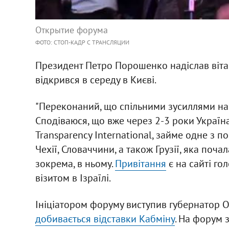
Открытие форума
ФОТО: СТОП-КАДР С ТРАНСЛЯЦИИ
Президент Петро Порошенко надіслав віт
відкрився в середу в Києві.
"Переконаний, що спільними зусиллями на
Сподіваюся, що вже через 2-3 роки Україна
Transparency International, займе одне з п
Чехії, Словаччини, а також Грузії, яка почал
зокрема, в ньому.
Привітання
є на сайті го
візитом в Ізраїлі.
Ініціатором форуму виступив губернатор О
добивається відставки Кабміну
. На форум 