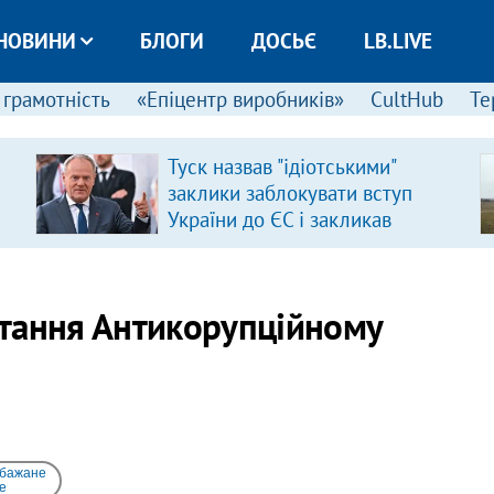
НОВИНИ
БЛОГИ
ДОСЬЄ
LB.LIVE
 грамотність
«Епіцентр виробників»
CultHub
Те
Туск назвав "ідіотськими"
заклики заблокувати вступ
України до ЄС і закликав
припинити антиукраїнську
риторику
тання Антикорупційному
 бажане
e