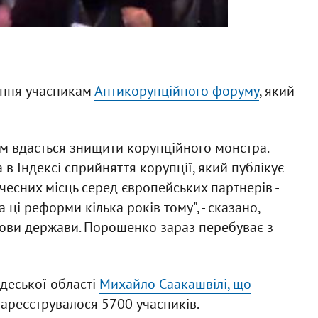
ання учасникам
Антикорупційного форуму
, який
м вдасться знищити корупційного монстра.
 в Індексі сприйняття корупції, який публікує
очесних місць серед європейських партнерів -
а ці реформи кілька років тому", - сказано,
лови держави. Порошенко зараз перебуває з
деської області
Михайло Саакашвілі, що
зареєструвалося 5700 учасників.