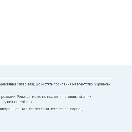
ристання матеріалів, що містять посилання на агентство "Українськi
х реклами. Редакція може не поділяти погляди, які в них
ні у цих матеріалах.
повідальність за зміст реклами несе рекламодавець.