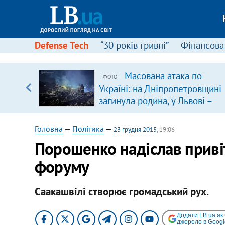
Defense Tech
“30 років гривні”
Фінансова
ою
Масована атака по
ФОТО
пЛА. Є
Україні: на Дніпропетровщині
лено)
загинула родина, у Львові –
удар по багатоповерхівках
(доповнюється)
Головна
—
Політика
—
23 грудня 2015
, 19:06
Порошенко надіслав приві
форуму
Саакашвілі створює громадський рух.
Додати LB.ua як
джерело в Googl