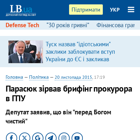
Підтримати
УКР
Defense Tech
“30 років гривні”
Фінансова грамо
Туск назвав "ідіотськими"
заклики заблокувати вступ
України до ЄС і закликав
припинити антиукраїнську
риторику
Головна
—
Політика
—
20 листопада 2015
, 17:19
Парасюк зірвав брифінг прокурора
в ГПУ
Депутат заявив, що він "перед Богом
чистий"