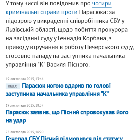
У тому числі він повідомив про
чотири
кримінальні справи проти
Парасюка: за
підозрою у викраденні співробітника СБУ у
Львівській області, щодо побиття прокурора
на засіданні суду у Геннадія Корбана, з
приводу втручання в роботу Печерського суду,
стосовно нападу на заступника начальника
управління "К" Василя Пісного.
19 листопада 2015, 13:44
Парасюк ногою вдарив по голові
ВІДЕО
заступника начальника управління "К"
19 листопада 2015, 18:37
Парасюк заявив, що Пісний спровокував його
на удар
25 листопада 2015, 16:20
Генерал СБУ Пісний відмовився від статусу