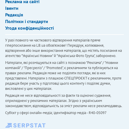
Реклама на сайті
Івенти
Редакція
Політики і стандарти
Угода конфіденційності
У разі повного чи часткового відтворення матеріалів пряме
гіперпосилання на LB.ua обов'язкове! Передрук, копіювання,
відтворення або інше використання матеріалів, що містять посилання на
агентство "Українськi Новини" й "Українська Фото Група", заборонено.
Матеріали, які розміщуються на сайті з позначкою "Реклама" / "Новини
компаній" / "Пресреліз" / "Promoted", є рекламними та публікуються на
правах реклами. Редакція може не поділяти погляди, які в них
представлені. Матеріали з плашкою СПЕЦПРОЄКТ є рекламними, проте
редакція бере участь у підготовці цього контенту і поділяє думки,
висловлені у цих матеріалах.
Редакція не несе відповідальності за факти та оціночні судження,
оприлюднені у рекламних матеріалах. Згідно з українським
законодавством, відповідальність за зміст реклами несе рекламодавець.
Cуб'єкт у сфері онлайн-медіа; ідентифікатор медіа - R40-05097