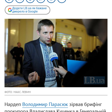
Додати LB.ua як бажане
джерело в Google
ФОТО: МАКС ЛЕВИН
Нардеп
Володимир Парасюк
зірвав брифінг
прокурора Владислава Куценка в Генеральній