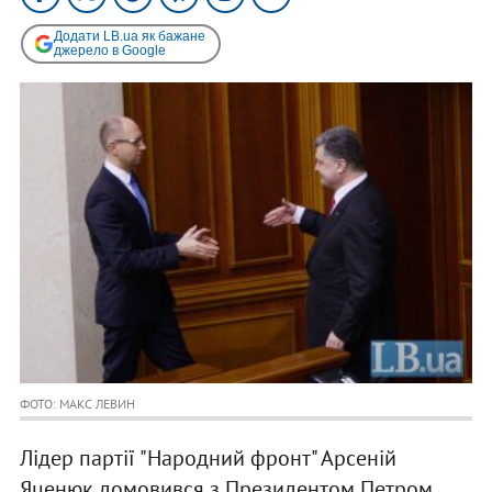
Додати LB.ua як бажане
джерело в Google
ФОТО: МАКС ЛЕВИН
Лідер партії "Народний фронт" Арсеній
Яценюк домовився з Президентом Петром