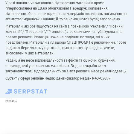
У разі повного чи часткового відтворення матеріалів пряме
гіперпосилання на LB.ua обов'язкове! Передрук, копіювання,
відтворення або інше використання матеріалів, що містять посилання на
агентство "Українськi Новини" й "Українська Фото Група", заборонено.
Матеріали, які розміщуються на сайті з позначкою "Реклама" / "Новини
компаній" / "Пресреліз" / "Promoted", є рекламними та публікуються на
правах реклами. Редакція може не поділяти погляди, які в них
представлені. Матеріали з плашкою СПЕЦПРОЄКТ є рекламними, проте
редакція бере участь у підготовці цього контенту і поділяє думки,
висловлені у цих матеріалах.
Редакція не несе відповідальності за факти та оціночні судження,
оприлюднені у рекламних матеріалах. Згідно з українським
законодавством, відповідальність за зміст реклами несе рекламодавець.
Cуб'єкт у сфері онлайн-медіа; ідентифікатор медіа - R40-05097
РЕКЛАМА