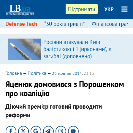
Підтримати
УКР
Defense Tech
“30 років гривні”
Фінансова грамо
Росіяни атакували Київ
балістикою і "Цирконами", є
загиблі (доповнено)
Головна
—
Політика
—
26 жовтня 2014
, 23:13
Яценюк домовився з Порошенком
про коаліцію
Діючий прем'єр готовий проводити
реформи