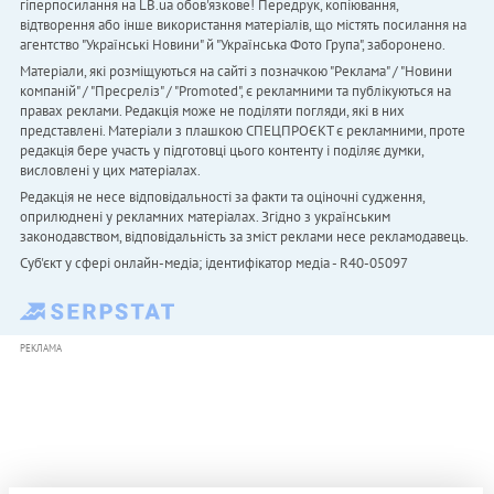
гіперпосилання на LB.ua обов'язкове! Передрук, копіювання,
відтворення або інше використання матеріалів, що містять посилання на
агентство "Українськi Новини" й "Українська Фото Група", заборонено.
Матеріали, які розміщуються на сайті з позначкою "Реклама" / "Новини
компаній" / "Пресреліз" / "Promoted", є рекламними та публікуються на
правах реклами. Редакція може не поділяти погляди, які в них
представлені. Матеріали з плашкою СПЕЦПРОЄКТ є рекламними, проте
редакція бере участь у підготовці цього контенту і поділяє думки,
висловлені у цих матеріалах.
Редакція не несе відповідальності за факти та оціночні судження,
оприлюднені у рекламних матеріалах. Згідно з українським
законодавством, відповідальність за зміст реклами несе рекламодавець.
Cуб'єкт у сфері онлайн-медіа; ідентифікатор медіа - R40-05097
РЕКЛАМА