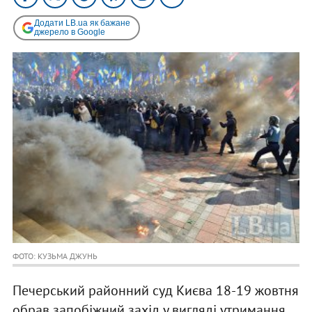
Додати LB.ua як бажане
джерело в Google
ФОТО: КУЗЬМА ДЖУНЬ
Печерський районний суд Києва 18-19 жовтня
обрав запобіжний захід у вигляді утримання