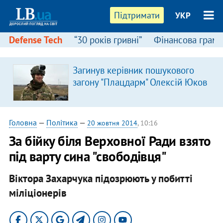
Підтримати
УКР
Defense Tech
“30 років гривні”
Фінансова грамо
Загинув керівник пошукового
загону "Плацдарм" Олексій Юков
Головна
—
Політика
—
20 жовтня 2014
, 10:16
За бійку біля Верховної Ради взято
під варту сина "свободівця"
Віктора Захарчука підозрюють у побитті
міліціонерів