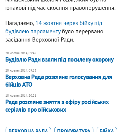
юнакові під час скоєння правопорушення.
Нагадаємо,
14 жовтня через бійку під
будівлею парламенту
було перервано
засідання Верховної Ради.
20 жовтня 2014, 09:42
Будівлю Ради взяли під посилену охорону
20 жовтня 2014, 09:23
Верховна Рада розгляне голосування для
бійців АТО
18 жовтня 2014, 20:21
Рада розгляне зняття з ефіру російських
серіалів про військових
ВЕРХОВНА РАДА
ПРОКУРАТУРА
БІЙКА