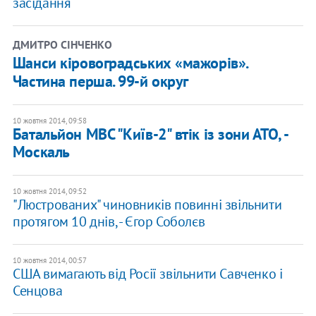
засідання
ДМИТРО СІНЧЕНКО
Шанси кіровоградських «мажорів».
Частина перша. 99-й округ
10 жовтня 2014, 09:58
Батальйон МВС "Київ-2" втік із зони АТО, -
Москаль
10 жовтня 2014, 09:52
"Люстрованих" чиновників повинні звільнити
протягом 10 днів, - Єгор Соболєв
10 жовтня 2014, 00:57
CША вимагають від Росії звільнити Савченко і
Сенцова