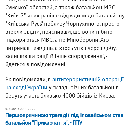
Сумської областей, а також батальйон МВС
"Київ-2", яких раніше відрядили до батальйону
"Київська Русь" поблизу Чорнухиного, просто
втекли звідти, пояснивши, що вони нібито
підкоряються МВС, а не Міноборони. Хто
витримав тиждень, а хтось утік і через добу,
залишивши рації й інше спорядження", -
йдеться в повідомленні.
Як повідомляли, в
антитерористичній операції
на сході України
у складі різних батальйонів
беруть участь близько 4000 бійців із Києва.
07 жовтня 2014, 20:29
Першопричиною трагедії під Іловайськом став
батальйон "Прикарпаття", - ГПУ