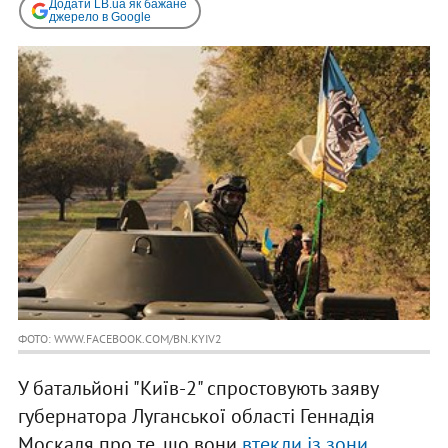
Додати LB.ua як бажане
джерело в Google
ФОТО: WWW.FACEBOOK.COM/BN.KYIV2
У батальйоні "Київ-2" спростовують заяву
губернатора Луганської області Геннадія
Москаля про те, що вони
втекли із зони