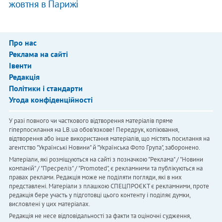
жовтня в Парижі
Про нас
Реклама на сайті
Івенти
Редакція
Політики і стандарти
Угода конфіденційності
У разі повного чи часткового відтворення матеріалів пряме
гіперпосилання на LB.ua обов'язкове! Передрук, копіювання,
відтворення або інше використання матеріалів, що містять посилання на
агентство "Українськi Новини" й "Українська Фото Група", заборонено.
Матеріали, які розміщуються на сайті з позначкою "Реклама" / "Новини
компаній" / "Пресреліз" / "Promoted", є рекламними та публікуються на
правах реклами. Редакція може не поділяти погляди, які в них
представлені. Матеріали з плашкою СПЕЦПРОЄКТ є рекламними, проте
редакція бере участь у підготовці цього контенту і поділяє думки,
висловлені у цих матеріалах.
Редакція не несе відповідальності за факти та оціночні судження,