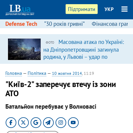
Підтримати
УКР
Defense Tech
“30 років гривні”
Фінансова грамо
Масована атака по Україні:
ФОТО
на Дніпропетровщині загинула
родина, у Львові – удар по
багатоповерхівках
(доповнюється)
Головна
—
Політика
—
10 жовтня 2014
, 11:19
"Київ-2" заперечує втечу із зони
АТО
Батальйон перебуває у Волновасі