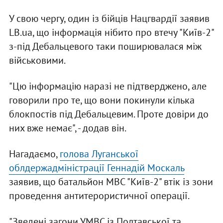
У свою чергу, один із бійців Нацгвардії заявив
LB.ua, що інформація нібито про втечу "Київ-2"
з-під Дебальцевого таки поширювалася між
військовими.
"Цю інформацію наразі не підтверджено, але
говорили про те, що вони покинули кілька
блокпостів під Дебальцевим. Проте довіри до
них вже немає", - додав він.
Нагадаємо,
голова Луганської
облдержадміністрації Геннадій Москаль
заявив, що батальйон МВС "Київ-2" втік із зони
проведення антитерористичної операції.
"Зведені загони УМВС із Полтавської та