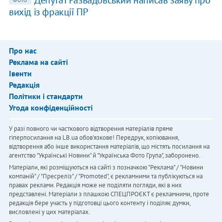
Депутат Развадовський написав заяву про
ФОТО
вихід із фракції ПР
Про нас
Реклама на сайті
Івенти
Редакція
Політики і стандарти
Угода конфіденційності
У разі повного чи часткового відтворення матеріалів пряме
гіперпосилання на LB.ua обов'язкове! Передрук, копіювання,
відтворення або інше використання матеріалів, що містять посилання на
агентство "Українськi Новини" й "Українська Фото Група", заборонено.
Матеріали, які розміщуються на сайті з позначкою "Реклама" / "Новини
компаній" / "Пресреліз" / "Promoted", є рекламними та публікуються на
правах реклами. Редакція може не поділяти погляди, які в них
представлені. Матеріали з плашкою СПЕЦПРОЄКТ є рекламними, проте
редакція бере участь у підготовці цього контенту і поділяє думки,
висловлені у цих матеріалах.