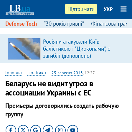
Підтримати
УКР
Defense Tech
“30 років гривні”
Фінансова грамо
Росіяни атакували Київ
балістикою і "Цирконами", є
загиблі (доповнено)
Головна
—
Політика
—
25 вересня 2013
, 12:27
Беларусь не видит угроз в
ассоциации Украины с ЕС
Премьеры договорились создать рабочую
группу