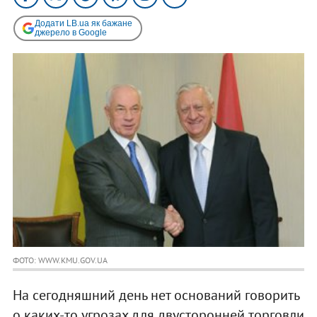
Додати LB.ua як бажане
джерело в Google
ФОТО: WWW.KMU.GOV.UA
На сегодняшний день нет оснований говорить
о каких-то угрозах для двусторонней торговли