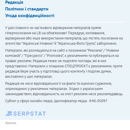
Редакція
Політики і стандарти
Угода конфіденційності
У разі повного чи часткового відтворення матеріалів пряме
гіперпосилання на LB.ua обов'язкове! Передрук, копіювання,
відтворення або інше використання матеріалів, що містять посилання на
агентство "Українськi Новини" й "Українська Фото Група", заборонено.
Матеріали, які розміщуються на сайті з позначкою "Реклама" / "Новини
компаній" / "Пресреліз" / "Promoted", є рекламними та публікуються на
правах реклами. Редакція може не поділяти погляди, які в них
представлені. Матеріали з плашкою СПЕЦПРОЄКТ є рекламними, проте
редакція бере участь у підготовці цього контенту і поділяє думки,
висловлені у цих матеріалах.
Редакція не несе відповідальності за факти та оціночні судження,
оприлюднені у рекламних матеріалах. Згідно з українським
законодавством, відповідальність за зміст реклами несе рекламодавець.
Cуб'єкт у сфері онлайн-медіа; ідентифікатор медіа - R40-05097
РЕКЛАМА