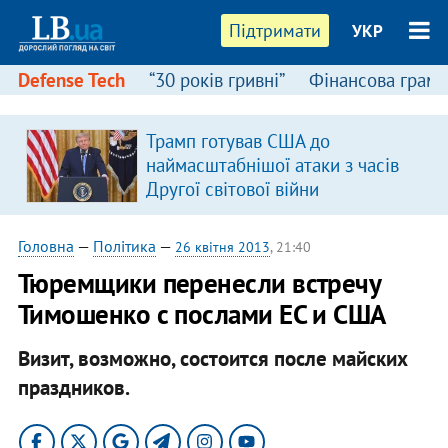
Підтримати
УКР
Defense Tech
“30 років гривні”
Фінансова грамо
Трамп готував США до
наймасштабнішої атаки з часів
Другої світової війни
Головна
—
Політика
—
26 квітня 2013
, 21:40
Тюремщики перенесли встречу
Тимошенко с послами ЕС и США
Визит, возможно, состоится после майских
праздников.