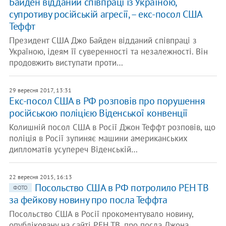
Байден відданий співпраці із Україною,
супротиву російській агресії, – екс-посол США
Теффт
Президент США Джо Байден відданий співпраці з
Україною, ідеям її суверенності та незалежності. Він
продовжить виступати проти…
29 вересня 2017, 13:31
Екс-посол США в РФ розповів про порушення
російською поліцією Віденської конвенції
Колишній посол США в Росії Джон Теффт розповів, що
поліція в Росії зупиняє машини американських
дипломатів усупереч Віденській…
22 вересня 2015, 16:13
Посольство США в РФ потролило РЕН ТВ
ФОТО
за фейкову новину про посла Теффта
Посольство США в Росії прокоментувало новину,
опубліковану на сайті РЕН ТВ, про посла Джона