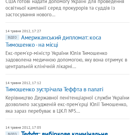
США готові надати допомогу Україні для проведення
освітньої кампанії серед прокурорів та суддів із
застосування нового…
14 травня 2012, 17:27
Американський дипломат: коса
ВІДЕО
Тимошенко - на місці
Екс-прем'єр-міністр України Юлія Тимошенко
задоволена медичною допомогою, яку вона отримує в
центральній клінічній лікарні…
14 травня 2012, 17:12
Тимошенко зустрічала Теффта в палаті
Керівництво Державної пенітенціарної служби України
дозволило засудженій екс-прем'єрці Юлії Тимошенко,
яка зараз перебуває в ЦКЛ №5…
14 травня 2012, 17:05
Теффт: вибіркове кримінальне
ВІДЕО