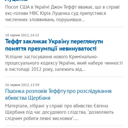
Посол США в Україні Джон Теффт вважає, що в справі
екс-голови МВС Юрія Луценка суд припустився
численних зловживань, порушивши…
18 серпня 2012, 14:12
Теффт закликає Україну переглянути
поняття презумпції невинуватості
Успішне застосування нового Кримінально-
процесуального кодексу України, який набере чинності
в листопаді 2012 року, залежить від…
26 червня 2012, 12:59
Пшонка розповів Теффту про розслідування
вбивства Щербаня
Матеріали, зібрані у справі про вбивство Євгена
Щербаня під час досудового слідства, "дозволяють
слідчим робити певні висновки".…