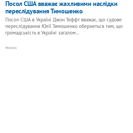
Посол США вважає жахливими наслідки
переслідування Тимошенко
Посол США в Україні Джон Теффт вважає, що судове
переслідування Юлії Тимошенко обернеться тим, що
громадськість в Україні загалом…
РЕКЛАМА