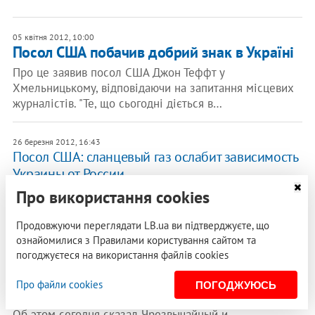
05 квітня 2012, 10:00
Посол США побачив добрий знак в Україні
Про це заявив посол США Джон Теффт у
Хмельницькому, відповідаючи на запитання місцевих
журналістів. "Те, що сьогодні діється в…
26 березня 2012, 16:43
Посол США: сланцевый газ ослабит зависимость
Украины от России
Такое мнение на пресс-конференции высказал посол
Про використання cookies
США в Украине Джон Теффт. "Я думаю, в этом будущее,
развитие таких ресурсов как…
Продовжуючи переглядати LB.ua ви підтверджуєте, що
ознайомилися з Правилами користування сайтом та
погоджуєтеся на використання файлів cookies
06 березня 2012, 21:07
Посол США обещает содействовать в
Про файли cookies
ПОГОДЖУЮСЬ
отстаивании прав крымских татар
Об этом сегодня сказал Чрезвычайный и