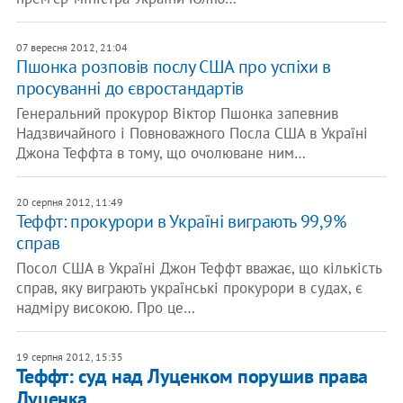
07 вересня 2012, 21:04
Пшонка розповів послу США про успіхи в
просуванні до євростандартів
Генеральний прокурор Віктор Пшонка запевнив
Надзвичайного і Повноважного Посла США в Україні
Джона Теффта в тому, що очолюване ним…
20 серпня 2012, 11:49
Теффт: прокурори в Україні виграють 99,9%
справ
Посол США в Україні Джон Теффт вважає, що кількість
справ, яку виграють українські прокурори в судах, є
надміру високою. Про це…
19 серпня 2012, 15:35
Теффт: суд над Луценком порушив права
Луценка