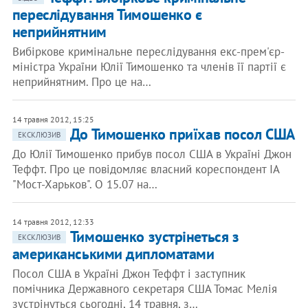
переслідування Тимошенко є
неприйнятним
Вибіркове кримінальне переслідування екс-прем'єр-
міністра України Юлії Тимошенко та членів її партії є
неприйнятним. Про це на…
14 травня 2012, 15:25
До Тимошенко приїхав посол США
ЕКСКЛЮЗИВ
До Юлії Тимошенко прибув посол США в Україні Джон
Теффт. Про це повідомляє власний кореспондент ІА
"Мост-Харьков". О 15.07 на…
14 травня 2012, 12:33
Тимошенко зустрінеться з
ЕКСКЛЮЗИВ
американськими дипломатами
Посол США в Україні Джон Теффт і заступник
помічника Державного секретаря США Томас Мелія
зустрінуться сьогодні, 14 травня, з…