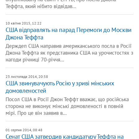
Теффта, який нібито відвідав…
10 квітня 2015, 12:22
США відправлять на парад Перемоги до Москви
Джона Теффта
Держдеп США направив американського посла в Росії
Джона Теффта як представника США на урочистостях з
нагоди річниці 70-річчя…
23 листопада 2014, 20:58
США звинувачують Росію у зриві мінських
домовленостей
Посол США в Росії Джон Теффт вважає, що російська
сторона не виконує мінські домовленості в повній
мірі. Про це він заявив в…
01 серпня 2014, 08:48
Сенат США затвердив кандидатуру Теффта на