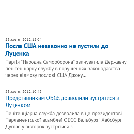
23 жовтня 2012, 12:04
Посла США незаконно не пустили до
Луценка
Партія "Народна Самооборона" звинуватила Державну
пенітенціарну службу в порушеннях законодавства
через відмову послові США Джону…
23 жовтня 2012, 10:42
Представникам ОБСЄ дозволили зустрітися з
Луценком
Пенітенціарна служба дозволила віце-президентові
Парламентської асамблеї ОБСЄ Вальбурзі Хабсбург
Дуглас у вівторок зустрітися з…