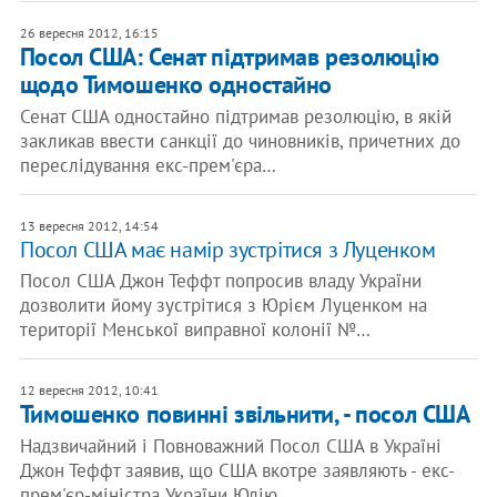
26 вересня 2012, 16:15
Посол США: Сенат підтримав резолюцію
щодо Тимошенко одностайно
Сенат США одностайно підтримав резолюцію, в якій
закликав ввести санкції до чиновників, причетних до
переслідування екс-прем'єра…
13 вересня 2012, 14:54
Посол США має намір зустрітися з Луценком
Посол США Джон Теффт попросив владу України
дозволити йому зустрітися з Юрієм Луценком на
території Менської виправної колонії №…
12 вересня 2012, 10:41
Тимошенко повинні звільнити, - посол США
Надзвичайний і Повноважний Посол США в Україні
Джон Теффт заявив, що США вкотре заявляють - екс-
прем'єр-міністра України Юлію…