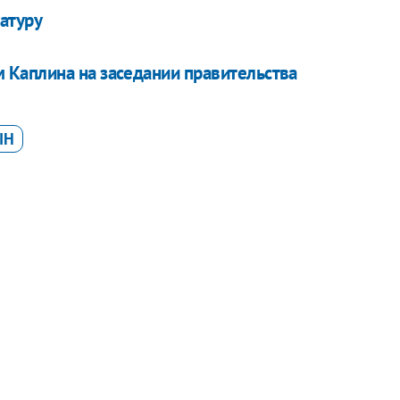
атуру
Каплина на заседании правительства
ІН