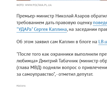
ФОТО: WWW.POLTAVA.PL.UA
Премьер-министр Николай Азаров обратил
требованием дать правовую оценку
поведе
"УДАРа" Сергея Каплина
, на заседании пра
Об этом заявил сам Каплин в блоге на
LB.
"После того как охранники выполнили пре
любимца» Дмитрий Табачник (министр обр
(глава МВД) подняли вопрос о привлечени
за самоуправство", - отметил депутат.
РЕКЛАМА