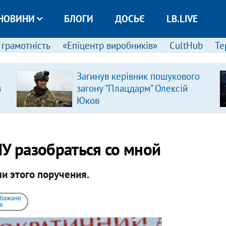
НОВИНИ
БЛОГИ
ДОСЬЄ
LB.LIVE
 грамотність
«Епіцентр виробників»
CultHub
Те
Загинув керівник пошукового
в
загону "Плацдарм" Олексій
Юков
У разобраться со мной
ли этого поручения.
 бажане
e