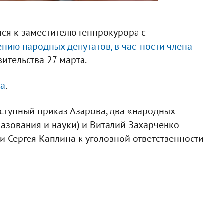
ся к заместителю генпрокурора с
нию народных депутатов, в частности члена
вительства 27 марта.
ua
.
ступный приказ Азарова, два «народных
азования и науки) и Виталий Захарченко
и Сергея Каплина к уголовной ответственности