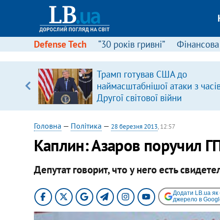
Defense Tech
“30 років гривні”
Фінансова
вив про
Трамп готував США до
боку
наймасштабнішої атаки з часі
Другої світової війни
Головна
—
Політика
—
28 березня 2013
, 12:57
Каплин: Азаров поручил ГП
Депутат говорит, что у него есть свидете
Додати LB.ua як
джерело в Googl