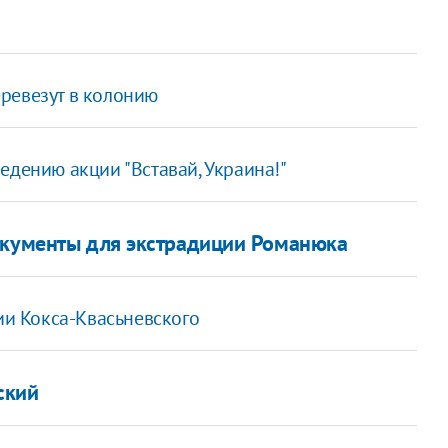
ревезут в колонию
едению акции "Вставай, Украина!"
окументы для экстрадиции Романюка
сии Кокса-Квасьневского
ский