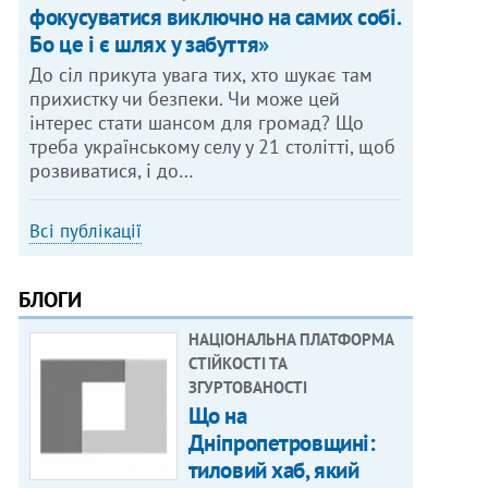
фокусуватися виключно на самих собі.
Бо це і є шлях у забуття»
До сіл прикута увага тих, хто шукає там
прихистку чи безпеки. Чи може цей
інтерес стати шансом для громад? Що
треба українському селу у 21 столітті, щоб
розвиватися, і до…
Всі публікації
БЛОГИ
НАЦІОНАЛЬНА ПЛАТФОРМА
СТІЙКОСТІ ТА
ЗГУРТОВАНОСТІ
Що на
Дніпропетровщині:
тиловий хаб, який