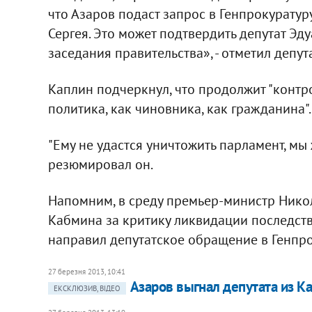
что Азаров подаст запрос в Генпрокурату
Сергея. Это может подтвердить депутат Эду
заседания правительства», - отметил депута
Каплин подчеркнул, что продолжит "контр
политика, как чиновника, как гражданина".
"Ему не удастся уничтожить парламент, мы 
резюмировал он.
Напомним, в среду премьер-министр Никол
Кабмина за критику ликвидации последств
направил депутатское обращение в Генпро
27 березня 2013, 10:41
Азаров выгнал депутата из К
ЕКСКЛЮЗИВ, ВІДЕО