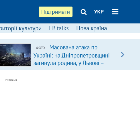
Підтримати
УКР
риторії культури
LB.talks
Нова країна
Масована атака по
ФОТО
Україні: на Дніпропетровщині
загинула родина, у Львові –
удар по багатоповерхівках
(доповнюється)
РЕКЛАМА