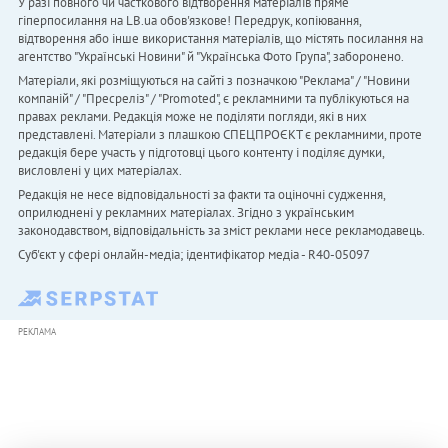
У разі повного чи часткового відтворення матеріалів пряме
гіперпосилання на LB.ua обов'язкове! Передрук, копіювання,
відтворення або інше використання матеріалів, що містять посилання на
агентство "Українськi Новини" й "Українська Фото Група", заборонено.
Матеріали, які розміщуються на сайті з позначкою "Реклама" / "Новини
компаній" / "Пресреліз" / "Promoted", є рекламними та публікуються на
правах реклами. Редакція може не поділяти погляди, які в них
представлені. Матеріали з плашкою СПЕЦПРОЄКТ є рекламними, проте
редакція бере участь у підготовці цього контенту і поділяє думки,
висловлені у цих матеріалах.
Редакція не несе відповідальності за факти та оціночні судження,
оприлюднені у рекламних матеріалах. Згідно з українським
законодавством, відповідальність за зміст реклами несе рекламодавець.
Cуб'єкт у сфері онлайн-медіа; ідентифікатор медіа - R40-05097
РЕКЛАМА