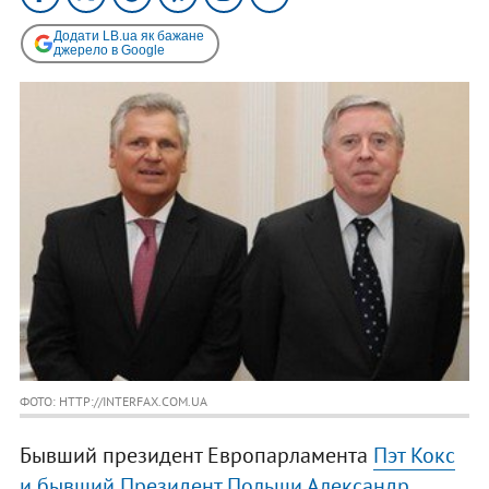
Додати LB.ua як бажане
джерело в Google
ФОТО: HTTP://INTERFAX.COM.UA
Бывший президент Европарламента
Пэт Кокс
и бывший Президент Польши Александр