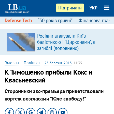
Підтримати
УКР
Defense Tech
“30 років гривні”
Фінансова грамо
Росіяни атакували Київ
балістикою і "Цирконами", є
загиблі (доповнено)
Головна
—
Політика
—
28 березня 2013
, 11:35
К Тимошенко прибыли Кокс и
Квасьневский
Сторонники экс-премьера приветствовали
кортеж возгласами "Юле свободу!"