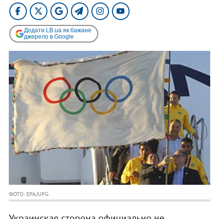
Додати LB.ua як бажане
джерело в Google
ФОТО: EPA/UPG
Украинская сторона официально не