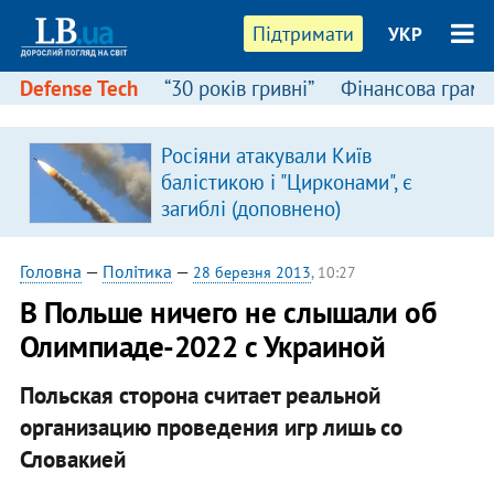
Підтримати
УКР
Defense Tech
“30 років гривні”
Фінансова грамо
Росіяни атакували Київ
балістикою і "Цирконами", є
загиблі (доповнено)
Головна
—
Політика
—
28 березня 2013
, 10:27
В Польше ничего не слышали об
Олимпиаде-2022 с Украиной
Польская сторона считает реальной
организацию проведения игр лишь со
Словакией