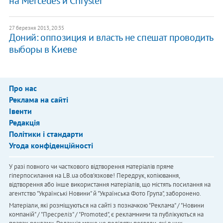
на Mercedes и Chrysler
27 березня 2013, 20:35
Доний: оппозиция и власть не спешат проводить
выборы в Киеве
Про нас
Реклама на сайті
Івенти
Редакція
Політики і стандарти
Угода конфіденційності
У разі повного чи часткового відтворення матеріалів пряме
гіперпосилання на LB.ua обов'язкове! Передрук, копіювання,
відтворення або інше використання матеріалів, що містять посилання на
агентство "Українськi Новини" й "Українська Фото Група", заборонено.
Матеріали, які розміщуються на сайті з позначкою "Реклама" / "Новини
компаній" / "Пресреліз" / "Promoted", є рекламними та публікуються на