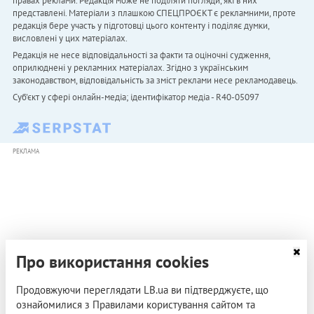
правах реклами. Редакція може не поділяти погляди, які в них
представлені. Матеріали з плашкою СПЕЦПРОЄКТ є рекламними, проте
редакція бере участь у підготовці цього контенту і поділяє думки,
висловлені у цих матеріалах.
Редакція не несе відповідальності за факти та оціночні судження,
оприлюднені у рекламних матеріалах. Згідно з українським
законодавством, відповідальність за зміст реклами несе рекламодавець.
Cуб'єкт у сфері онлайн-медіа; ідентифікатор медіа - R40-05097
РЕКЛАМА
Про використання cookies
Продовжуючи переглядати LB.ua ви підтверджуєте, що
ознайомилися з Правилами користування сайтом та