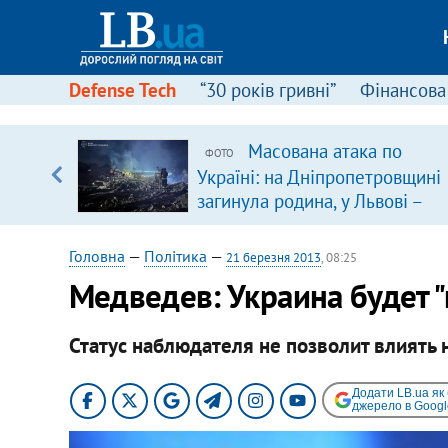
Defense Tech
“30 років гривні”
Фінансова
щодо
Масована атака по
ФОТО
 у
Україні: на Дніпропетровщині
ої ходи
загинула родина, у Львові –
удар по багатоповерхівках
(доповнюється)
Головна
—
Політика
—
21 березня 2013
, 08:25
Медведев: Украина будет "
Статус наблюдателя не позволит влиять
Додати LB.ua як
джерело в Googl