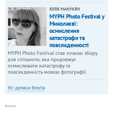
ЮЛІЯ МАНУКЯН
MYPH Photo Festival у
Миколаєві:
осмислення
катастрофи та
повсякденності
MYPH Photo Festival став точкою збору
для спільноти, яка продовжує
осмислювати катастрофу та
повсякденність мовою фотографії.
Усі дописи блогів
РЕКЛАМА