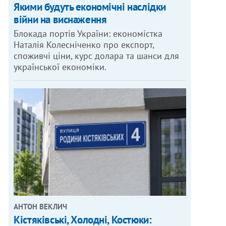
Якими будуть економічні наслідки
війни на виснаження
Блокада портів України: економістка
Наталія Колесніченко про експорт,
споживчі ціни, курс долара та шанси для
української економіки.
АНТОН ВЕКЛИЧ
Кістяківські, Холодні, Костюки: