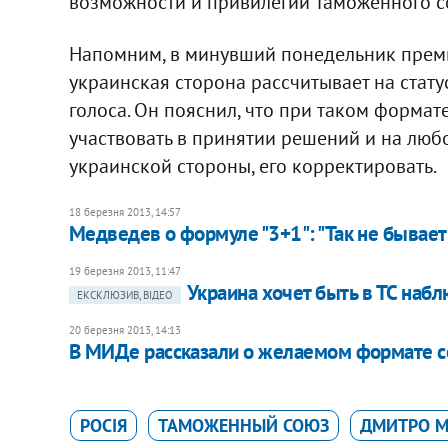
возможности и привилегии Таможенного со
Напомним, в минувший понедельник премь
украинская сторона рассчитывает на стат
голоса. Он пояснил, что при таком формат
участвовать в принятии решений и на любо
украинской стороны, его корректировать.
18 березня 2013, 14:57
Медведев о формуле "3+1": "Так не бывает
19 березня 2013, 11:47
Украина хочет быть в ТС набл
ЕКСКЛЮЗИВ, ВІДЕО
20 березня 2013, 14:13
В МИДе рассказали о желаемом формате со
РОСІЯ
ТАМОЖЕННЫЙ СОЮЗ
ДМИТРО М