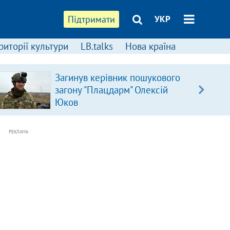
Підтримати
УКР
риторії культури
LB.talks
Нова країна
Загинув керівник пошукового
загону "Плацдарм" Олексій
Юков
РЕКЛАМА