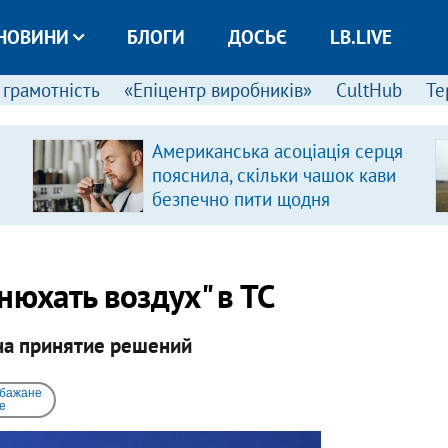
НОВИНИ
БЛОГИ
ДОСЬЄ
LB.LIVE
 грамотність
«Епіцентр виробників»
CultHub
Те
Американська асоціація серця
пояснила, скільки чашок кави
безпечно пити щодня
нюхать воздух" в ТС
 на принятие решений
 бажане
e