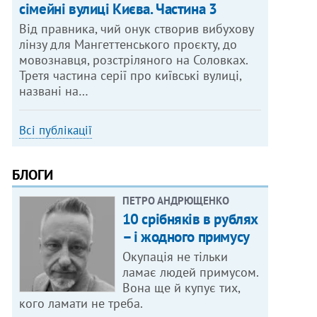
сімейні вулиці Києва. Частина 3
Від правника, чий онук створив вибухову
лінзу для Мангеттенського проєкту, до
мовознавця, розстріляного на Соловках.
Третя частина серії про київські вулиці,
названі на…
Всі публікації
БЛОГИ
ПЕТРО АНДРЮЩЕНКО
10 срібняків в рублях
– і жодного примусу
Окупація не тільки
ламає людей примусом.
Вона ще й купує тих,
кого ламати не треба.