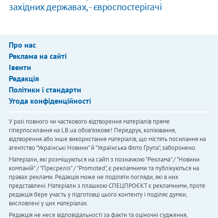
західних державах, - євроспостерігачі
Про нас
Реклама на сайті
Івенти
Редакція
Політики і стандарти
Угода конфіденційності
У разі повного чи часткового відтворення матеріалів пряме
гіперпосилання на LB.ua обов'язкове! Передрук, копіювання,
відтворення або інше використання матеріалів, що містять посилання на
агентство "Українськi Новини" й "Українська Фото Група", заборонено.
Матеріали, які розміщуються на сайті з позначкою "Реклама" / "Новини
компаній" / "Пресреліз" / "Promoted", є рекламними та публікуються на
правах реклами. Редакція може не поділяти погляди, які в них
представлені. Матеріали з плашкою СПЕЦПРОЄКТ є рекламними, проте
редакція бере участь у підготовці цього контенту і поділяє думки,
висловлені у цих матеріалах.
Редакція не несе відповідальності за факти та оціночні судження,