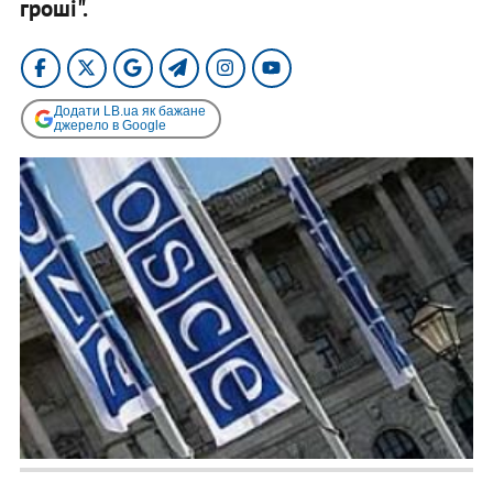
гроші".
Додати LB.ua як бажане
джерело в Google