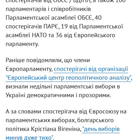
спостерігачів від ОБСЄ / БДІПЛ, а також 100
парламентарів і співробітників
Парламентської асамблеї ОБСЄ, 40
спостерігачів ПАРЄ, 19 від Парламентської
асамблеї НАТО та 36 від Європейського
парламенту.
Раніше повідомляли, що члени
Європарламенту,
спостерігачі від організації
"Європейський центр геополітичного аналізу"
,
визнали недільні парламентські вибори в
Україні демократичними і прозорими.
А за словами спостерігача від Євросоюзу на
парламентських виборах, болгарського
політика Крістіана Вігеніна,
"день виборів
минув дуже тихо".