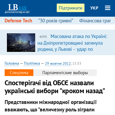
Підтримати
УКР
Defense Tech
“30 років гривні”
Фінансова грамо
Масована атака по Україні:
ФОТО
на Дніпропетровщині загинула
родина, у Львові – удар по
багатоповерхівках
(доповнюється)
Головна
—
Політика
—
29 жовтня 2012
, 15:33
Спецтема
Парламентские выборы
Спостерігачі від ОБСЄ назвали
українські вибори "кроком назад"
Представники міжнародної організації
вважають, що "величезну роль зіграли