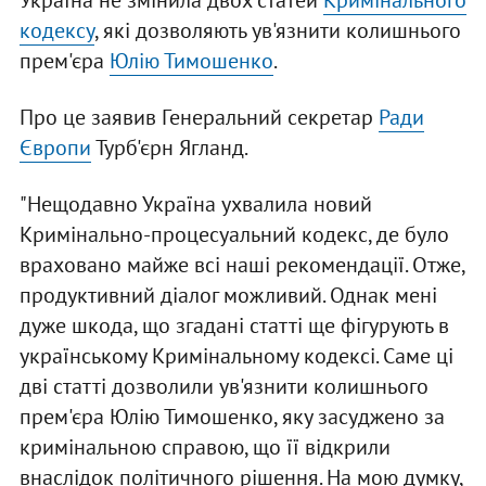
Україна не змінила двох статей
Кримінального
кодексу
, які дозволяють ув'язнити колишнього
прем'єра
Юлію Тимошенко
.
Про це заявив Генеральний секретар
Ради
Європи
Турб'єрн Ягланд.
"Нещодавно Україна ухвалила новий
Кримінально-процесуальний кодекс, де було
враховано майже всі наші рекомендації. Отже,
продуктивний діалог можливий. Однак мені
дуже шкода, що згадані статті ще фігурують в
українському Кримінальному кодексі. Саме ці
дві статті дозволили ув'язнити колишнього
прем'єра Юлію Тимошенко, яку засуджено за
кримінальною справою, що її відкрили
внаслідок політичного рішення. На мою думку,