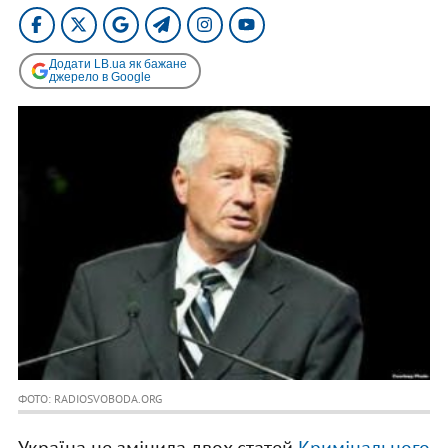
Додати LB.ua як бажане
джерело в Google
ФОТО: RADIOSVOBODA.ORG