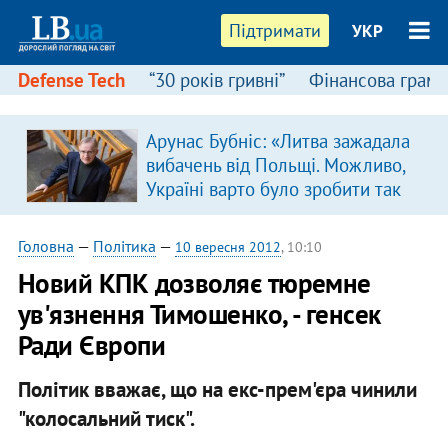
Підтримати
УКР
Defense Tech
“30 років гривні”
Фінансова грамо
Арунас Бубніс: «Литва зажадала
вибачень від Польщі. Можливо,
Україні варто було зробити так
само»
Головна
—
Політика
—
10 вересня 2012
, 10:10
Новий КПК дозволяє тюремне
ув'язнення Тимошенко, - генсек
Ради Європи
Політик вважає, що на екс-прем'єра чинили
"колосальний тиск".