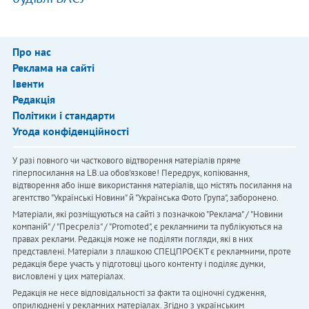
Про нас
Реклама на сайті
Івенти
Редакція
Політики і стандарти
Угода конфіденційності
У разі повного чи часткового відтворення матеріалів пряме
гіперпосилання на LB.ua обов'язкове! Передрук, копіювання,
відтворення або інше використання матеріалів, що містять посилання на
агентство "Українськi Новини" й "Українська Фото Група", заборонено.
Матеріали, які розміщуються на сайті з позначкою "Реклама" / "Новини
компаній" / "Пресреліз" / "Promoted", є рекламними та публікуються на
правах реклами. Редакція може не поділяти погляди, які в них
представлені. Матеріали з плашкою СПЕЦПРОЄКТ є рекламними, проте
редакція бере участь у підготовці цього контенту і поділяє думки,
висловлені у цих матеріалах.
Редакція не несе відповідальності за факти та оціночні судження,
оприлюднені у рекламних матеріалах. Згідно з українським