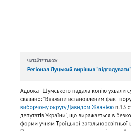
ЧИТАЙТЕ ТАКОЖ
Регіонал Луцький вирішив "підгодувати
Адвокат Шумського надала копію ухвали судо
сказано: "Вважати встановленим факт по
виборчому округу Давидом Жванією
п.13 с
депутатів України", що виражається в без
форми учням Троїцької загальноосвітньої ш