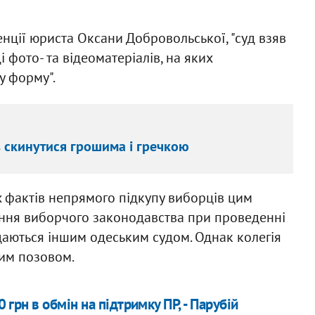
нції юриста Оксани Добровольської, "суд взяв
 фото- та відеоматеріалів, на яких
у форму".
 скинутися грошима і гречкою
х фактів непрямого підкупу виборців цим
ення виборчого законодавства при проведенні
лядаються іншим одеським судом. Однак колегія
шим позовом.
рн в обмін на підтримку ПР, - Парубій