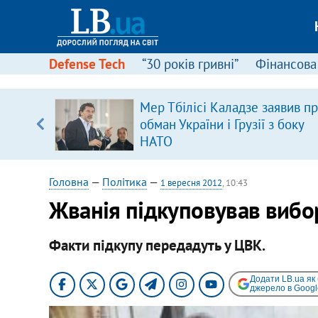
Defense Tech
“30 років гривні”
Фінансова
Мер Тбілісі Каладзе заявив п
уп
обман України і Грузії з боку
НАТО
ку
Головна
—
Політика
—
1 вересня 2012
, 10:43
Жванія підкуповував виборц
Факти підкупу передадуть у ЦВК.
Додати LB.ua як
джерело в Googl