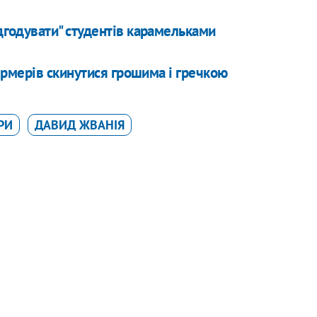
дгодувати" студентів карамельками
рмерів скинутися грошима і гречкою
РИ
ДАВИД ЖВАНІЯ