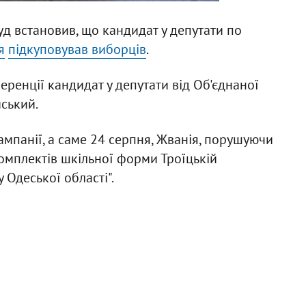
д встановив, що кандидат у депутати по
я
підкуповував виборців
.
ренції кандидат у депутати від Об'єднаної
мський.
ампанії, а саме 24 серпня, Жванія, порушуючи
омплектів шкільної форми Троїцькій
 Одеської області".