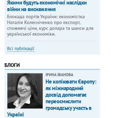
Якими будуть економічні наслідки
війни на виснаження
Блокада портів України: економістка
Наталія Колесніченко про експорт,
споживчі ціни, курс долара та шанси для
української економіки.
Всі публікації
БЛОГИ
ІРИНА ІВАНОВА
Не копіювати Європу:
як міжнародний
досвід допомагає
переосмислити
громадську участь в
Україні