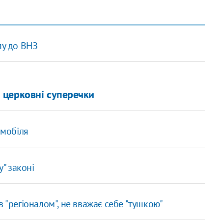
пу до ВНЗ
і церковні суперечки
омобіля
у" законі
 "регіоналом", не вважає себе "тушкою"