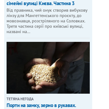
сімейні вулиці Києва. Частина 3
Від правника, чий онук створив вибухову
лінзу для Мангеттенського проєкту, до
мовознавця, розстріляного на Соловках.
Третя частина серії про київські вулиці,
названі на…
ТЕТЯНА НЕГОДА
Порти на замку, зерно в рукавах.