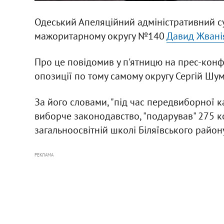
Одеський Апеляційний адміністративний су
мажоритарному округу №140
Давид Жвані
Про це повідомив у п'ятницю на прес-конфе
опозиції по тому самому округу Сергій Шу
За його словами, "під час передвиборної к
виборче законодавство, "подарував" 275 к
загальноосвітній школі Біляївського району
РЕКЛАМА