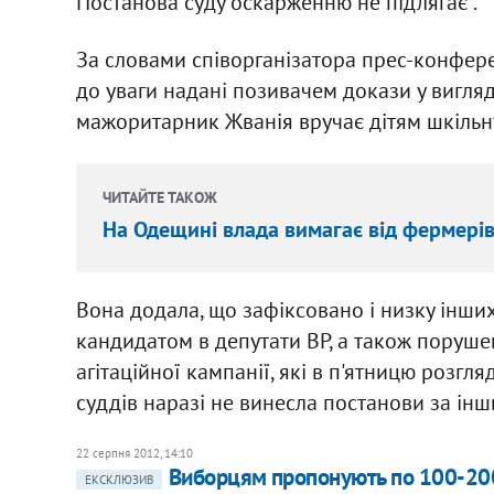
Постанова суду оскарженню не підлягає".
За словами співорганізатора прес-конфере
до уваги надані позивачем докази у вигляді
мажоритарник Жванія вручає дітям шкільн
ЧИТАЙТЕ ТАКОЖ
На Одещині влада вимагає від фермерів
Вона додала, що зафіксовано і низку інши
кандидатом в депутати ВР, а також поруш
агітаційної кампанії, які в п'ятницю розг
суддів наразі не винесла постанови за ін
22 серпня 2012, 14:10
Виборцям пропонують по 100-200 г
ЕКСКЛЮЗИВ