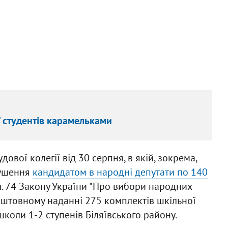
" студентів карамельками
вої колегії від 30 серпня, в якій, зокрема,
рушення
кандидатом в народні депутати по 140
т. 74 Закону України "Про вибори народних
коштовному наданні 275 комплектів шкільної
коли 1-2 ступенів Біляївського району.