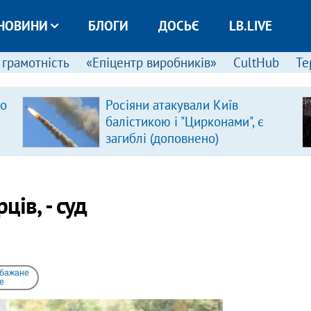
НОВИНИ
БЛОГИ
ДОСЬЄ
LB.LIVE
 грамотність
«Епіцентр виробників»
CultHub
Те
ро
Росіяни атакували Київ
балістикою і "Цирконами", є
загиблі (доповнено)
ів, - суд
 бажане
e