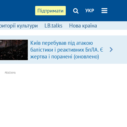
Підтримати
УКР
риторії культури
LB.talks
Нова країна
Київ перебував під атакою
балістики і реактивних БпЛА. Є
жертва і поранені (оновлено)
РЕКЛАМА