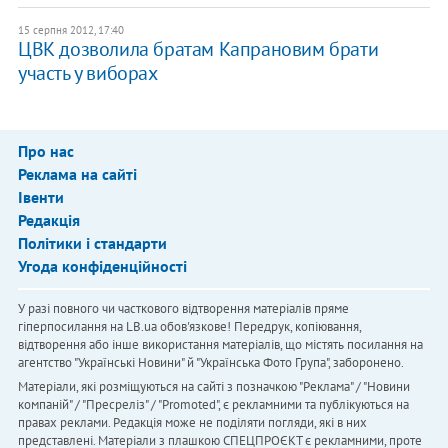
15 серпня 2012, 17:40
ЦВК дозволила братам Капрановим брати
участь у виборах
Про нас
Реклама на сайті
Івенти
Редакція
Політики і стандарти
Угода конфіденційності
У разі повного чи часткового відтворення матеріалів пряме
гіперпосилання на LB.ua обов'язкове! Передрук, копіювання,
відтворення або інше використання матеріалів, що містять посилання на
агентство "Українськi Новини" й "Українська Фото Група", заборонено.
Матеріали, які розміщуються на сайті з позначкою "Реклама" / "Новини
компаній" / "Пресреліз" / "Promoted", є рекламними та публікуються на
правах реклами. Редакція може не поділяти погляди, які в них
представлені. Матеріали з плашкою СПЕЦПРОЄКТ є рекламними, проте