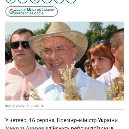
Додати LB.ua як бажане
джерело в Google
ФОТО: WWW.KMU.GOV.UA
У четвер, 16 серпня, Прем'єр-міністр України
Микола Азаров
здійснить робочу поїздку в