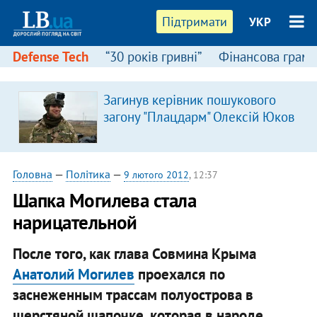
Підтримати
УКР
Defense Tech
“30 років гривні”
Фінансова грамо
Загинув керівник пошукового
загону "Плацдарм" Олексій Юков
Головна
—
Політика
—
9 лютого 2012
, 12:37
Шапка Могилева стала
нарицательной
После того, как глава Совмина Крыма
Анатолий Могилев
проехался по
заснеженным трассам полуострова в
шерстяной шапочке, которая в народе