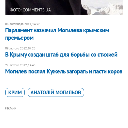
ФОТО: COMMENTS.UA
08 листопада 2011, 14:32
Парламент назначил Могилева крымским
премьером
09 лютого 2012, 07:23
В Крыму создан штаб для борьбы со стихией
22 лютого 2012, 14:43
Могилев послал Кужель загорать и пасти коров
КРИМ
АНАТОЛІЙ МОГИЛЬОВ
РЕКЛАМА