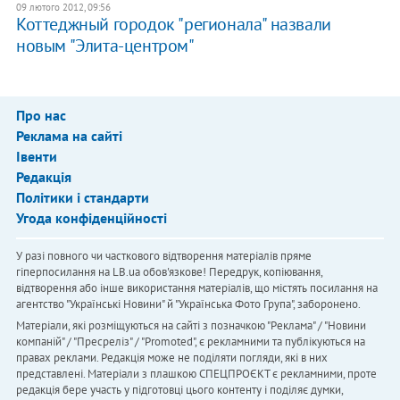
09 лютого 2012, 09:56
Коттеджный городок "регионала" назвали
новым "Элита-центром"
Про нас
Реклама на сайті
Івенти
Редакція
Політики і стандарти
Угода конфіденційності
У разі повного чи часткового відтворення матеріалів пряме
гіперпосилання на LB.ua обов'язкове! Передрук, копіювання,
відтворення або інше використання матеріалів, що містять посилання на
агентство "Українськi Новини" й "Українська Фото Група", заборонено.
Матеріали, які розміщуються на сайті з позначкою "Реклама" / "Новини
компаній" / "Пресреліз" / "Promoted", є рекламними та публікуються на
правах реклами. Редакція може не поділяти погляди, які в них
представлені. Матеріали з плашкою СПЕЦПРОЄКТ є рекламними, проте
редакція бере участь у підготовці цього контенту і поділяє думки,