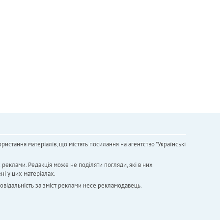
ристання матеріалів, що містять посилання на агентство "Українськi
х реклами. Редакція може не поділяти погляди, які в них
ні у цих матеріалах.
повідальність за зміст реклами несе рекламодавець.