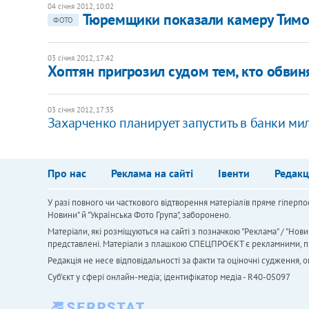
04 січня 2012, 10:02
Тюремщики показали камеру Тимо
ФОТО
03 січня 2012, 17:42
​Хоптян пригрозил судом тем, кто обви
03 січня 2012, 17:35
Захарченко планирует запустить в банки м
Про нас
Реклама на сайті
Івенти
Редакц
У разі повного чи часткового відтворення матеріалів пряме гіперпо
Новини" й "Українська Фото Група", заборонено.
Матеріали, які розміщуються на сайті з позначкою "Реклама" / "Нови
представлені. Матеріали з плашкою СПЕЦПРОЄКТ є рекламними, проте
Редакція не несе відповідальності за факти та оціночні судження,
Cуб'єкт у сфері онлайн-медіа; ідентифікатор медіа - R40-05097