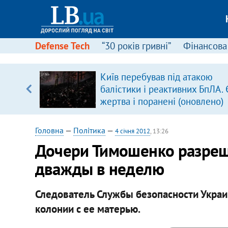
Defense Tech
“30 років гривні”
Фінансова
Київ перебував під атакою
, є
балістики і реактивних БпЛА. 
жертва і поранені (оновлено)
Головна
—
Політика
—
4 січня 2012
, 13:26
Дочери Тимошенко разреш
дважды в неделю
Следователь Службы безопасности Укра
колонии с ее матерью.