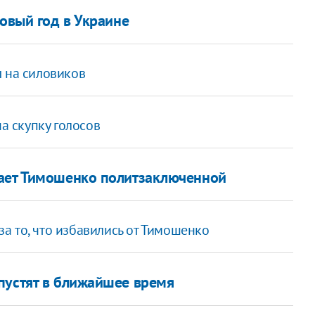
Новый год в Украине
ы на силовиков
на скупку голосов
нает Тимошенко политзаключенной
а то, что избавились от Тимошенко
пустят в ближайшее время