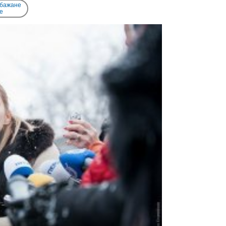
 бажане
e