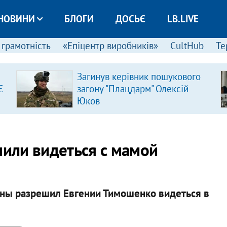
НОВИНИ
БЛОГИ
ДОСЬЄ
LB.LIVE
 грамотність
«Епіцентр виробників»
CultHub
Те
Загинув керівник пошукового
Є
загону "Плацдарм" Олексій
Юков
или видеться с мамой
ины разрешил Евгении Тимошенко видеться в