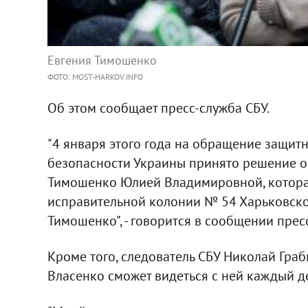
Евгения Тимошенко
ФОТО: MOST-HARKOV.INFO
Об этом сообщает пресс-служба СБУ.
"4 января этого года на обращение защит
безопасности Украины принято решение о
Тимошенко Юлией Владимировной, которая
исправительной колонии № 54 Харьковской
Тимошенко", - говорится в сообщении прес
Кроме того, следователь СБУ Николай Граб
Власенко сможет видеться с ней каждый д