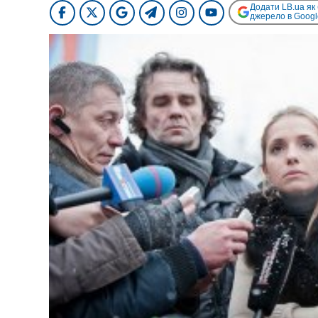
Додати LB.ua як
джерело в Googl