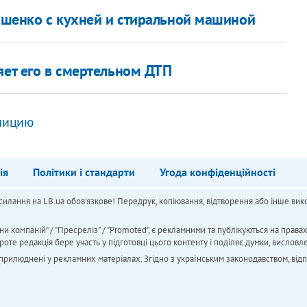
шенко с кухней и стиральной машиной
няет его в смертельном ДТП
илицию
ія
Політики і стандарти
Угода конфіденційності
силання на LB.ua обов'язкове! Передрук, копіювання, відтворення або інше вико
ни компаній" / "Пресреліз" / "Promoted", є рекламними та публікуються на права
 редакція бере участь у підготовці цього контенту і поділяє думки, висловле
 оприлюднені у рекламних матеріалах. Згідно з українським законодавством, від