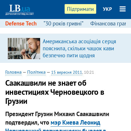
Підтримати
УКР
Defense Tech
“30 років гривні”
Фінансова грамо
Американська асоціація серця
пояснила, скільки чашок кави
безпечно пити щодня
Головна
—
Політика
—
15 вересня 2011
, 10:21
Саакашвили не знает об
инвестициях Черновецкого в
Грузии
Президент Грузии Михаил Саакашвили
подтвердил, что
мэр Киева Леонид
Черновецкий периодически бывает в