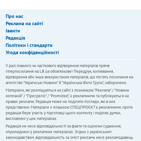
Про нас
Реклама на сайті
Івенти
Редакція
Політики і стандарти
Угода конфіденційності
У разі повного чи часткового відтворення матеріалів пряме
гіперпосилання на LB.ua обов'язкове! Передрук, копіювання,
відтворення або інше використання матеріалів, що містять посилання на
агентство "Українськi Новини" й "Українська Фото Група", заборонено.
Матеріали, які розміщуються на сайті з позначкою "Реклама" / "Новини
компаній" / "Пресреліз" / "Promoted", є рекламними та публікуються на
правах реклами. Редакція може не поділяти погляди, які в них
представлені. Матеріали з плашкою СПЕЦПРОЄКТ є рекламними, проте
редакція бере участь у підготовці цього контенту і поділяє думки,
висловлені у цих матеріалах.
Редакція не несе відповідальності за факти та оціночні судження,
оприлюднені у рекламних матеріалах. Згідно з українським
законодавством, відповідальність за зміст реклами несе рекламодавець.