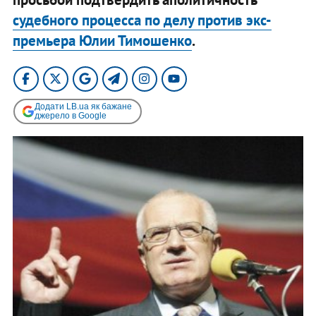
судебного процесса по делу против экс-
премьера Юлии Тимошенко
.
Додати LB.ua як бажане
джерело в Google