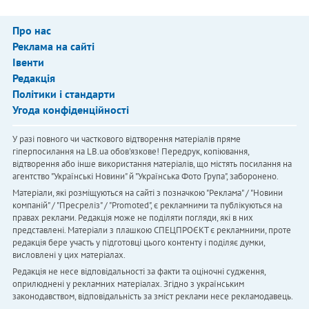
Про нас
Реклама на сайті
Івенти
Редакція
Політики і стандарти
Угода конфіденційності
У разі повного чи часткового відтворення матеріалів пряме
гіперпосилання на LB.ua обов'язкове! Передрук, копіювання,
відтворення або інше використання матеріалів, що містять посилання на
агентство "Українськi Новини" й "Українська Фото Група", заборонено.
Матеріали, які розміщуються на сайті з позначкою "Реклама" / "Новини
компаній" / "Пресреліз" / "Promoted", є рекламними та публікуються на
правах реклами. Редакція може не поділяти погляди, які в них
представлені. Матеріали з плашкою СПЕЦПРОЄКТ є рекламними, проте
редакція бере участь у підготовці цього контенту і поділяє думки,
висловлені у цих матеріалах.
Редакція не несе відповідальності за факти та оціночні судження,
оприлюднені у рекламних матеріалах. Згідно з українським
законодавством, відповідальність за зміст реклами несе рекламодавець.