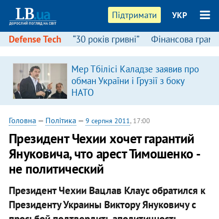
Підтримати
УКР
Defense Tech
“30 років гривні”
Фінансова грамо
Мер Тбілісі Каладзе заявив про
обман України і Грузії з боку
НАТО
Головна
—
Політика
—
9 серпня 2011
, 17:00
Президент Чехии хочет гарантий
Януковича, что арест Тимошенко -
не политический
Президент Чехии Вацлав Клаус обратился к
Президенту Украины Виктору Януковичу с
просьбой подтвердить аполитичность