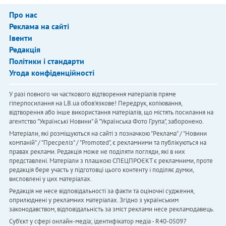
Про нас
Реклама на сайті
Івенти
Редакція
Політики і стандарти
Угода конфіденційності
У разі повного чи часткового відтворення матеріалів пряме
гіперпосилання на LB.ua обов'язкове! Передрук, копіювання,
відтворення або інше використання матеріалів, що містять посилання на
агентство "Українськi Новини" й "Українська Фото Група", заборонено.
Матеріали, які розміщуються на сайті з позначкою "Реклама" / "Новини
компаній" / "Пресреліз" / "Promoted", є рекламними та публікуються на
правах реклами. Редакція може не поділяти погляди, які в них
представлені. Матеріали з плашкою СПЕЦПРОЄКТ є рекламними, проте
редакція бере участь у підготовці цього контенту і поділяє думки,
висловлені у цих матеріалах.
Редакція не несе відповідальності за факти та оціночні судження,
оприлюднені у рекламних матеріалах. Згідно з українським
законодавством, відповідальність за зміст реклами несе рекламодавець.
Cуб'єкт у сфері онлайн-медіа; ідентифікатор медіа - R40-05097