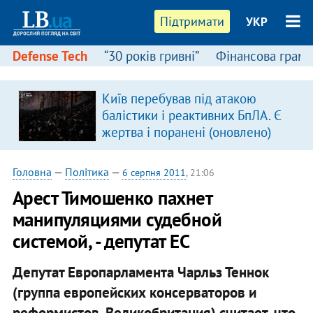
Підтримати
УКР
Defense Tech
“30 років гривні”
Фінансова грамо
Київ перебував під атакою
в
балістики і реактивних БпЛА. Є
жертва і поранені (оновлено)
Головна
—
Політика
—
6 серпня 2011
, 21:06
Арест Тимошенко пахнет
манипуляциями судебной
системой, - депутат ЕС
Депутат Европарламента Чарльз Теннок
(группа европейских консерваторов и
реформистов, Великобритания) считает, что