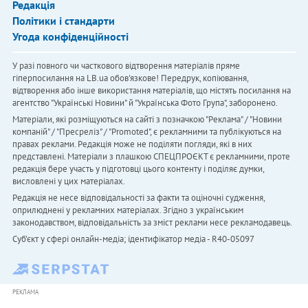
Редакція
Політики і стандарти
Угода конфіденційності
У разі повного чи часткового відтворення матеріалів пряме
гіперпосилання на LB.ua обов'язкове! Передрук, копіювання,
відтворення або інше використання матеріалів, що містять посилання на
агентство "Українськi Новини" й "Українська Фото Група", заборонено.
Матеріали, які розміщуються на сайті з позначкою "Реклама" / "Новини
компаній" / "Пресреліз" / "Promoted", є рекламними та публікуються на
правах реклами. Редакція може не поділяти погляди, які в них
представлені. Матеріали з плашкою СПЕЦПРОЄКТ є рекламними, проте
редакція бере участь у підготовці цього контенту і поділяє думки,
висловлені у цих матеріалах.
Редакція не несе відповідальності за факти та оціночні судження,
оприлюднені у рекламних матеріалах. Згідно з українським
законодавством, відповідальність за зміст реклами несе рекламодавець.
Cуб'єкт у сфері онлайн-медіа; ідентифікатор медіа - R40-05097
РЕКЛАМА