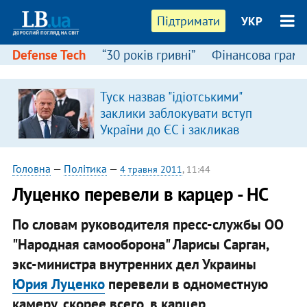
Підтримати
УКР
Defense Tech
“30 років гривні”
Фінансова грамо
Туск назвав "ідіотськими"
заклики заблокувати вступ
України до ЄС і закликав
припинити антиукраїнську
риторику
Головна
—
Політика
—
4 травня 2011
, 11:44
Луценко перевели в карцер - НС
По словам руководителя пресс-службы ОО
"Народная самооборона" Ларисы Сарган,
экс-министра внутренних дел Украины
Юрия Луценко
перевели в одноместную
камеру, скорее всего, в карцер.