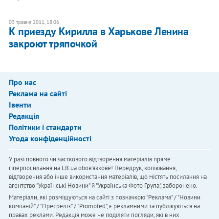
03 травня 2011, 18:06
К приезду Кирилла в Харькове Ленина
закроют тряпочкой
Про нас
Реклама на сайті
Івенти
Редакція
Політики і стандарти
Угода конфіденційності
У разі повного чи часткового відтворення матеріалів пряме
гіперпосилання на LB.ua обов'язкове! Передрук, копіювання,
відтворення або інше використання матеріалів, що містять посилання на
агентство "Українськi Новини" й "Українська Фото Група", заборонено.
Матеріали, які розміщуються на сайті з позначкою "Реклама" / "Новини
компаній" / "Пресреліз" / "Promoted", є рекламними та публікуються на
правах реклами. Редакція може не поділяти погляди, які в них