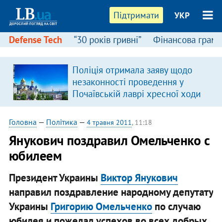
Підтримати
УКР
Defense Tech
“30 років гривні”
Фінансова грамо
Поліція отримала заяву щодо
незаконності проведення у
Почаївській лаврі хресної ходи
Головна
—
Політика
—
4 травня 2011
, 11:18
​Янукович поздравил Омельченко с
юбилеем
Президент Украины
Виктор Янукович
направил поздравление народному депутату
Украины
Григорию Омельченко
по случаю
юбилея и пожелал успехов во всех добрых