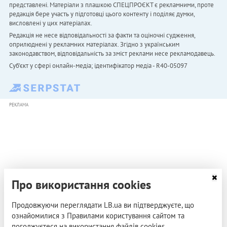
представлені. Матеріали з плашкою СПЕЦПРОЄКТ є рекламними, проте
редакція бере участь у підготовці цього контенту і поділяє думки,
висловлені у цих матеріалах.
Редакція не несе відповідальності за факти та оціночні судження,
оприлюднені у рекламних матеріалах. Згідно з українським
законодавством, відповідальність за зміст реклами несе рекламодавець.
Cуб'єкт у сфері онлайн-медіа; ідентифікатор медіа - R40-05097
РЕКЛАМА
Про використання cookies
Продовжуючи переглядати LB.ua ви підтверджуєте, що
ознайомилися з Правилами користування сайтом та
погоджуєтеся на використання файлів cookies