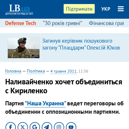
Підтримати
УКР
Defense Tech
“30 років гривні”
Фінансова грамо
Загинув керівник пошукового
загону "Плацдарм" Олексій Юков
Головна
—
Політика
—
4 травня 2011
, 11:36
Наливайченко хочет объединиться
с Кириленко
Партия
"Наша Украина"
ведет переговоры об
объединении с оппозиционными партиями.