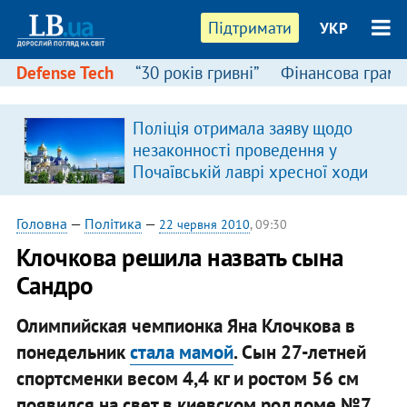
Підтримати
УКР
Defense Tech
“30 років гривні”
Фінансова грамо
Поліція отримала заяву щодо
незаконності проведення у
Почаївській лаврі хресної ходи
Головна
—
Політика
—
22 червня 2010
, 09:30
Клочкова решила назвать сына
Сандро
Олимпийская чемпионка Яна Клочкова в
понедельник
стала мамой
. Сын 27-летней
спортсменки весом 4,4 кг и ростом 56 см
появился на свет в киевском роддоме №7.