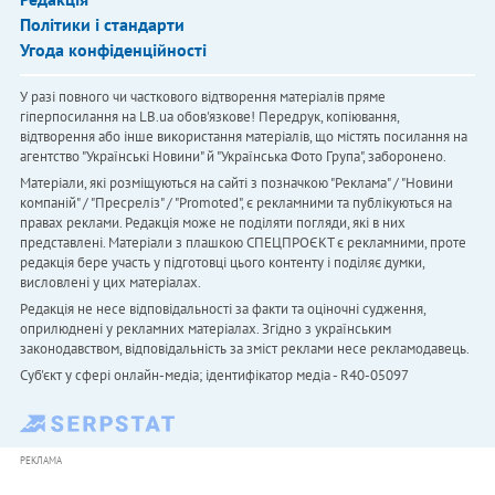
Політики і стандарти
Угода конфіденційності
У разі повного чи часткового відтворення матеріалів пряме
гіперпосилання на LB.ua обов'язкове! Передрук, копіювання,
відтворення або інше використання матеріалів, що містять посилання на
агентство "Українськi Новини" й "Українська Фото Група", заборонено.
Матеріали, які розміщуються на сайті з позначкою "Реклама" / "Новини
компаній" / "Пресреліз" / "Promoted", є рекламними та публікуються на
правах реклами. Редакція може не поділяти погляди, які в них
представлені. Матеріали з плашкою СПЕЦПРОЄКТ є рекламними, проте
редакція бере участь у підготовці цього контенту і поділяє думки,
висловлені у цих матеріалах.
Редакція не несе відповідальності за факти та оціночні судження,
оприлюднені у рекламних матеріалах. Згідно з українським
законодавством, відповідальність за зміст реклами несе рекламодавець.
Cуб'єкт у сфері онлайн-медіа; ідентифікатор медіа - R40-05097
РЕКЛАМА