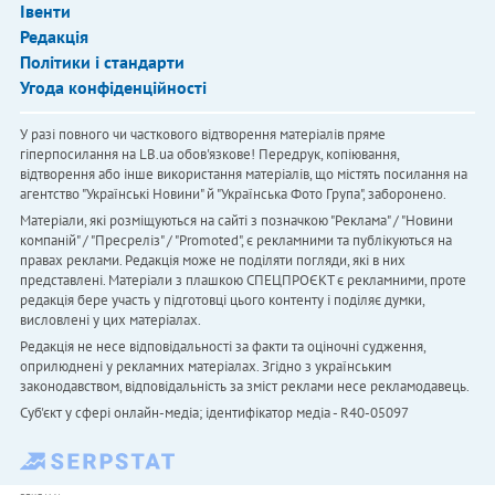
Івенти
Редакція
Політики і стандарти
Угода конфіденційності
У разі повного чи часткового відтворення матеріалів пряме
гіперпосилання на LB.ua обов'язкове! Передрук, копіювання,
відтворення або інше використання матеріалів, що містять посилання на
агентство "Українськi Новини" й "Українська Фото Група", заборонено.
Матеріали, які розміщуються на сайті з позначкою "Реклама" / "Новини
компаній" / "Пресреліз" / "Promoted", є рекламними та публікуються на
правах реклами. Редакція може не поділяти погляди, які в них
представлені. Матеріали з плашкою СПЕЦПРОЄКТ є рекламними, проте
редакція бере участь у підготовці цього контенту і поділяє думки,
висловлені у цих матеріалах.
Редакція не несе відповідальності за факти та оціночні судження,
оприлюднені у рекламних матеріалах. Згідно з українським
законодавством, відповідальність за зміст реклами несе рекламодавець.
Cуб'єкт у сфері онлайн-медіа; ідентифікатор медіа - R40-05097