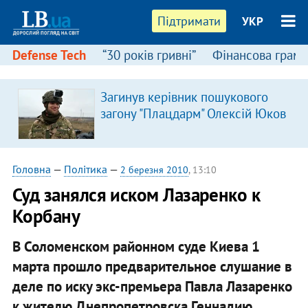
Підтримати
УКР
Defense Tech
“30 років гривні”
Фінансова грамо
Загинув керівник пошукового
загону "Плацдарм" Олексій Юков
Головна
—
Політика
—
2 березня 2010
, 13:10
Суд занялся иском Лазаренко к
Корбану
В Соломенском районном суде Киева 1
марта прошло предварительное слушание в
деле по иску экс-премьера Павла Лазаренко
к жителю Днепропетровска Геннадию