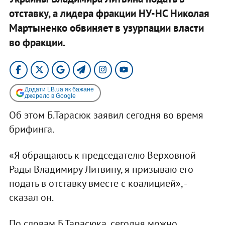
отставку, а лидера фракции НУ-НС Николая
Мартыненко обвиняет в узурпации власти
во фракции.
Додати LB.ua як бажане
джерело в Google
Об этом Б.Тарасюк заявил сегодня во время
брифинга.
«Я обращаюсь к председателю Верховной
Рады Владимиру Литвину, я призываю его
подать в отставку вместе с коалицией», -
сказал он.
По словам Б.Тарасюка, сегодня можно