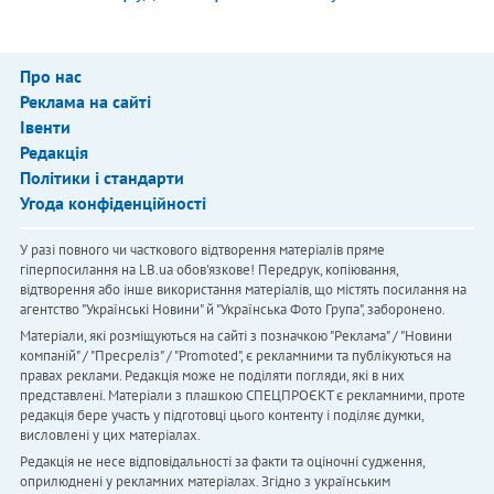
Про нас
Реклама на сайті
Івенти
Редакція
Політики і стандарти
Угода конфіденційності
У разі повного чи часткового відтворення матеріалів пряме
гіперпосилання на LB.ua обов'язкове! Передрук, копіювання,
відтворення або інше використання матеріалів, що містять посилання на
агентство "Українськi Новини" й "Українська Фото Група", заборонено.
Матеріали, які розміщуються на сайті з позначкою "Реклама" / "Новини
компаній" / "Пресреліз" / "Promoted", є рекламними та публікуються на
правах реклами. Редакція може не поділяти погляди, які в них
представлені. Матеріали з плашкою СПЕЦПРОЄКТ є рекламними, проте
редакція бере участь у підготовці цього контенту і поділяє думки,
висловлені у цих матеріалах.
Редакція не несе відповідальності за факти та оціночні судження,
оприлюднені у рекламних матеріалах. Згідно з українським