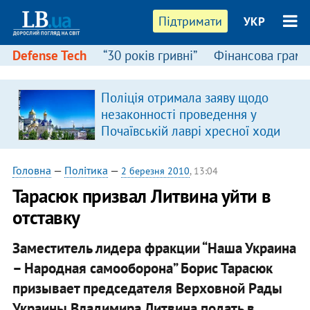
Підтримати
УКР
Defense Tech
“30 років гривні”
Фінансова грамо
Поліція отримала заяву щодо
незаконності проведення у
Почаївській лаврі хресної ходи
Головна
—
Політика
—
2 березня 2010
, 13:04
Тарасюк призвал Литвина уйти в
отставку
Заместитель лидера фракции “Наша Украина
– Народная самооборона” Борис Тарасюк
призывает председателя Верховной Рады
Украины Владимира Литвина подать в