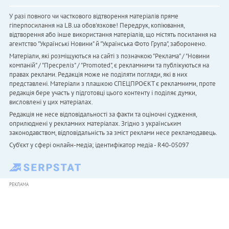
У разі повного чи часткового відтворення матеріалів пряме
гіперпосилання на LB.ua обов'язкове! Передрук, копіювання,
відтворення або інше використання матеріалів, що містять посилання на
агентство "Українськi Новини" й "Українська Фото Група", заборонено.
Матеріали, які розміщуються на сайті з позначкою "Реклама" / "Новини
компаній" / "Пресреліз" / "Promoted", є рекламними та публікуються на
правах реклами. Редакція може не поділяти погляди, які в них
представлені. Матеріали з плашкою СПЕЦПРОЄКТ є рекламними, проте
редакція бере участь у підготовці цього контенту і поділяє думки,
висловлені у цих матеріалах.
Редакція не несе відповідальності за факти та оціночні судження,
оприлюднені у рекламних матеріалах. Згідно з українським
законодавством, відповідальність за зміст реклами несе рекламодавець.
Cуб'єкт у сфері онлайн-медіа; ідентифікатор медіа - R40-05097
РЕКЛАМА