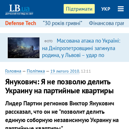
Підтримати
УКР
Defense Tech
“30 років гривні”
Фінансова грамо
Масована атака по Україні:
ФОТО
в
на Дніпропетровщині загинула
родина, у Львові – удар по
багатоповерхівках
(доповнюється)
Головна
—
Політика
—
19 лютого 2010
, 12:11
Янукович: Я не позволю делить
Украину на партийные квартиры
Лидер Партии регионов Виктор Янукович
рассказал, что он не "позволит делить
единую соборную независимую Украину на
партийные квартиры".