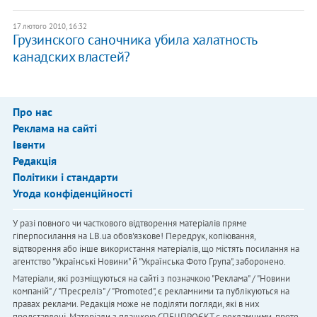
17 лютого 2010, 16:32
Грузинского саночника убила халатность
канадских властей?
Про нас
Реклама на сайті
Івенти
Редакція
Політики і стандарти
Угода конфіденційності
У разі повного чи часткового відтворення матеріалів пряме
гіперпосилання на LB.ua обов'язкове! Передрук, копіювання,
відтворення або інше використання матеріалів, що містять посилання на
агентство "Українськi Новини" й "Українська Фото Група", заборонено.
Матеріали, які розміщуються на сайті з позначкою "Реклама" / "Новини
компаній" / "Пресреліз" / "Promoted", є рекламними та публікуються на
правах реклами. Редакція може не поділяти погляди, які в них
представлені. Матеріали з плашкою СПЕЦПРОЄКТ є рекламними, проте