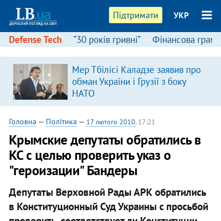
Підтримати
УКР
Defense Tech
“30 років гривні”
Фінансова грамо
Мер Тбілісі Каладзе заявив про
я
обман України і Грузії з боку
НАТО
Головна
—
Політика
—
17 лютого 2010
, 17:21
Крымские депутаты обратились в
КС с целью проверить указ о
"героизации" Бандеры
Депутаты Верховной Рады АРК обратились
в Конституционный Суд Украины с просьбой
проверить, соответствует ли Конституции