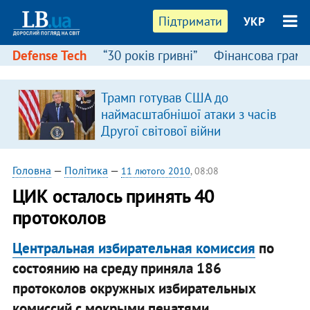
Підтримати
УКР
Defense Tech
“30 років гривні”
Фінансова грамо
Трамп готував США до
наймасштабнішої атаки з часів
Другої світової війни
Головна
—
Політика
—
11 лютого 2010
, 08:08
ЦИК осталось принять 40
протоколов
Центральная избирательная комиссия
по
состоянию на среду приняла 186
протоколов окружных избирательных
комиссий с мокрыми печатями.