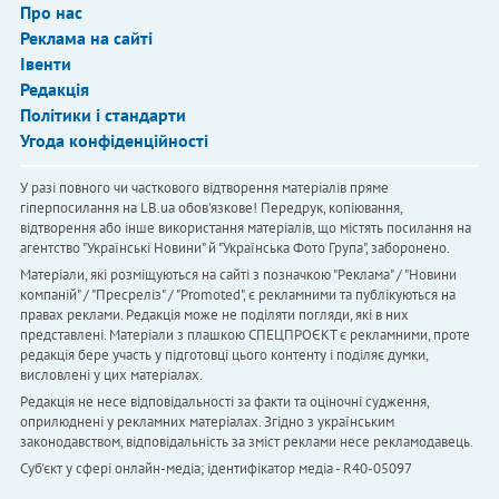
Про нас
Реклама на сайті
Івенти
Редакція
Політики і стандарти
Угода конфіденційності
У разі повного чи часткового відтворення матеріалів пряме
гіперпосилання на LB.ua обов'язкове! Передрук, копіювання,
відтворення або інше використання матеріалів, що містять посилання на
агентство "Українськi Новини" й "Українська Фото Група", заборонено.
Матеріали, які розміщуються на сайті з позначкою "Реклама" / "Новини
компаній" / "Пресреліз" / "Promoted", є рекламними та публікуються на
правах реклами. Редакція може не поділяти погляди, які в них
представлені. Матеріали з плашкою СПЕЦПРОЄКТ є рекламними, проте
редакція бере участь у підготовці цього контенту і поділяє думки,
висловлені у цих матеріалах.
Редакція не несе відповідальності за факти та оціночні судження,
оприлюднені у рекламних матеріалах. Згідно з українським
законодавством, відповідальність за зміст реклами несе рекламодавець.
Cуб'єкт у сфері онлайн-медіа; ідентифікатор медіа - R40-05097