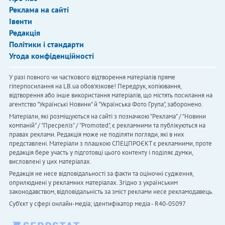
Реклама на сайті
Івенти
Редакція
Політики і стандарти
Угода конфіденційності
У разі повного чи часткового відтворення матеріалів пряме
гіперпосилання на LB.ua обов'язкове! Передрук, копіювання,
відтворення або інше використання матеріалів, що містять посилання на
агентство "Українськi Новини" й "Українська Фото Група", заборонено.
Матеріали, які розміщуються на сайті з позначкою "Реклама" / "Новини
компаній" / "Пресреліз" / "Promoted", є рекламними та публікуються на
правах реклами. Редакція може не поділяти погляди, які в них
представлені. Матеріали з плашкою СПЕЦПРОЄКТ є рекламними, проте
редакція бере участь у підготовці цього контенту і поділяє думки,
висловлені у цих матеріалах.
Редакція не несе відповідальності за факти та оціночні судження,
оприлюднені у рекламних матеріалах. Згідно з українським
законодавством, відповідальність за зміст реклами несе рекламодавець.
Cуб'єкт у сфері онлайн-медіа; ідентифікатор медіа - R40-05097