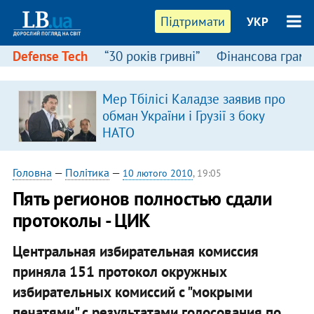
Підтримати
УКР
Defense Tech
“30 років гривні”
Фінансова грамо
Мер Тбілісі Каладзе заявив про
обман України і Грузії з боку
НАТО
Головна
—
Політика
—
10 лютого 2010
, 19:05
Пять регионов полностью сдали
протоколы - ЦИК
Центральная избирательная комиссия
приняла 151 протокол окружных
избирательных комиссий с "мокрыми
печатями" с результатами голосования по