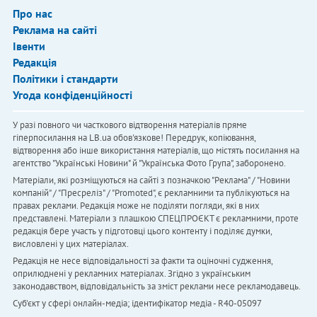
Про нас
Реклама на сайті
Івенти
Редакція
Політики і стандарти
Угода конфіденційності
У разі повного чи часткового відтворення матеріалів пряме
гіперпосилання на LB.ua обов'язкове! Передрук, копіювання,
відтворення або інше використання матеріалів, що містять посилання на
агентство "Українськi Новини" й "Українська Фото Група", заборонено.
Матеріали, які розміщуються на сайті з позначкою "Реклама" / "Новини
компаній" / "Пресреліз" / "Promoted", є рекламними та публікуються на
правах реклами. Редакція може не поділяти погляди, які в них
представлені. Матеріали з плашкою СПЕЦПРОЄКТ є рекламними, проте
редакція бере участь у підготовці цього контенту і поділяє думки,
висловлені у цих матеріалах.
Редакція не несе відповідальності за факти та оціночні судження,
оприлюднені у рекламних матеріалах. Згідно з українським
законодавством, відповідальність за зміст реклами несе рекламодавець.
Cуб'єкт у сфері онлайн-медіа; ідентифікатор медіа - R40-05097