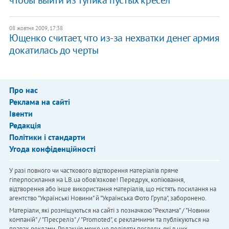
08 жовтня 2009, 17:38
Ющенко считает, что из-за нехватки денег армия
докатилась до черты
Про нас
Реклама на сайті
Івенти
Редакція
Політики і стандарти
Угода конфіденційності
У разі повного чи часткового відтворення матеріалів пряме
гіперпосилання на LB.ua обов'язкове! Передрук, копіювання,
відтворення або інше використання матеріалів, що містять посилання на
агентство "Українськi Новини" й "Українська Фото Група", заборонено.
Матеріали, які розміщуються на сайті з позначкою "Реклама" / "Новини
компаній" / "Пресреліз" / "Promoted", є рекламними та публікуються на
правах реклами. Редакція може не поділяти погляди, які в них