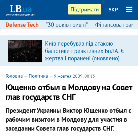
Підтримати
УКР
Defense Tech
“30 років гривні”
Фінансова грамо
Київ перебував під атакою
балістики і реактивних БпЛА. Є
жертва і поранені (оновлено)
Головна
—
Політика
—
9 жовтня 2009
, 08:15
Ющенко отбыл в Молдову на Совет
глав государств СНГ
Президент Украины Виктор Ющенко отбыл с
рабочим визитом в Молдову для участия в
заседании Совета глав государств СНГ.