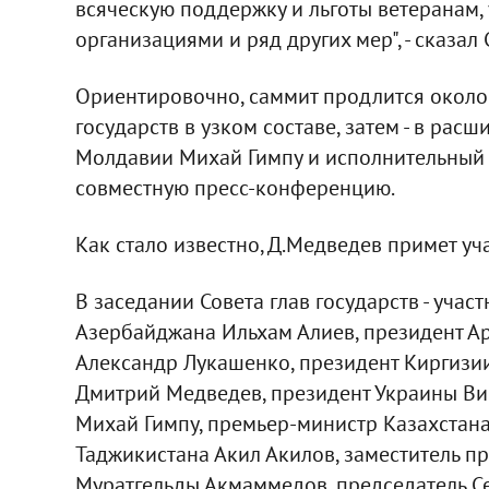
всяческую поддержку и льготы ветеранам,
организациями и ряд других мер", - сказал 
Ориентировочно, саммит продлится около 
государств в узком составе, затем - в рас
Молдавии Михай Гимпу и исполнительный 
совместную пресс-конференцию.
Как стало известно, Д.Медведев примет уча
В заседании Совета глав государств - уча
Азербайджана Ильхам Алиев, президент Ар
Александр Лукашенко, президент Киргизии
Дмитрий Медведев, президент Украины Ви
Михай Гимпу, премьер-министр Казахстан
Таджикистана Акил Акилов, заместитель п
Муратгельды Акмаммедов, председатель С