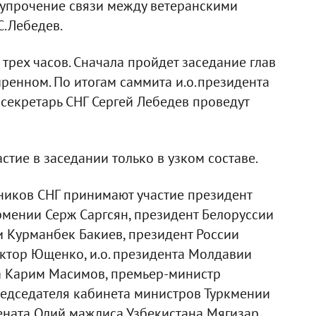
 упрочение связи между ветеранскими
С.Лебедев.
трех часов. Сначала пройдет заседание глав
ширенном. По итогам саммита и.о.президента
секретарь СНГ Сергей Лебедев проведут
стие в заседании только в узком составе.
стников СНГ принимают участие президент
мении Серж Саргсян, президент Белоруссии
 Курманбек Бакиев, президент России
ктор Ющенко, и.о. президента Молдавии
а Карим Масимов, премьер-министр
редседателя кабинета министров Туркмении
ената Олий мажлиса Узбекистана Мягизар