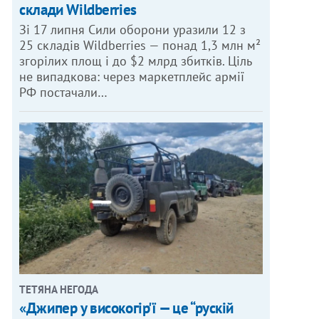
склади Wildberries
Зі 17 липня Сили оборони уразили 12 з
25 складів Wildberries — понад 1,3 млн м²
згорілих площ і до $2 млрд збитків. Ціль
не випадкова: через маркетплейс армії
РФ постачали…
ТЕТЯНА НЕГОДА
«Джипер у високогір'ї — це “рускій