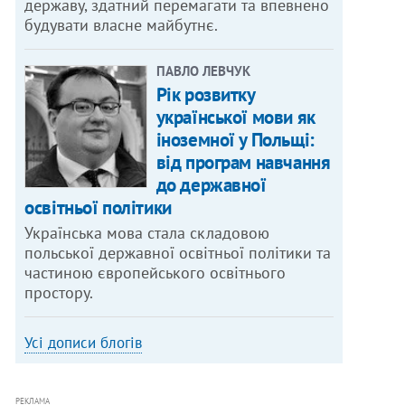
державу, здатний перемагати та впевнено
будувати власне майбутнє.
ПАВЛО ЛЕВЧУК
Рік розвитку
української мови як
іноземної у Польщі:
від програм навчання
до державної
освітньої політики
Українська мова стала складовою
польської державної освітньої політики та
частиною європейського освітнього
простору.
Усі дописи блогів
РЕКЛАМА