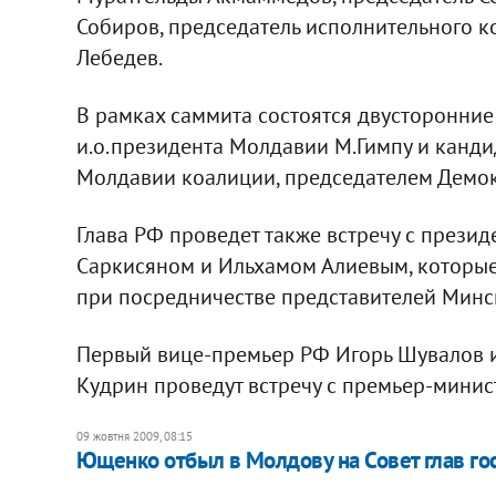
Собиров, председатель исполнительного ко
Лебедев.
В рамках саммита состоятся двусторонние 
и.о.президента Молдавии М.Гимпу и канди
Молдавии коалиции, председателем Демок
Глава РФ проведет также встречу с през
Саркисяном и Ильхамом Алиевым, которые
при посредничестве представителей Минс
Первый вице-премьер РФ Игорь Шувалов и
Кудрин проведут встречу с премьер-мини
09 жовтня 2009, 08:15
Ющенко отбыл в Молдову на Совет глав го