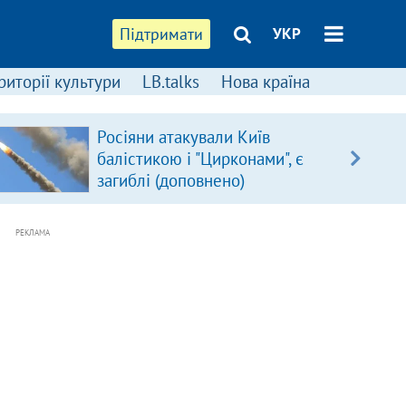
Підтримати
УКР
риторії культури
LB.talks
Нова країна
Росіяни атакували Київ
балістикою і "Цирконами", є
загиблі (доповнено)
РЕКЛАМА