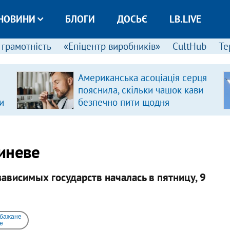
НОВИНИ
БЛОГИ
ДОСЬЄ
LB.LIVE
 грамотність
«Епіцентр виробників»
CultHub
Те
Американська асоціація серця
пояснила, скільки чашок кави
и
безпечно пити щодня
иневе
зависимых государств началась в пятницу, 9
 бажане
e