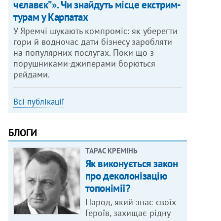
чєлавєк”». Чи знайдуть місце екстрим-
турам у Карпатах
У Яремчі шукають компроміс: як уберегти
гори й водночас дати бізнесу заробляти
на популярних послугах. Поки що з
порушниками-джиперами борються
рейдами.
Всі публікації
БЛОГИ
ТАРАС КРЕМІНЬ
Як виконується закон
про деколонізацію
топонімії?
Народ, який знає своїх
Героїв, захищає рідну