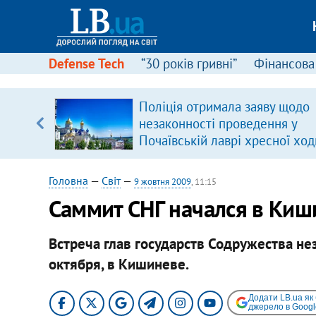
Defense Tech
“30 років гривні”
Фінансова
ового
Поліція отримала заяву щодо
ій
незаконності проведення у
Почаївській лаврі хресної ход
Головна
—
Світ
—
9 жовтня 2009
, 11:15
Саммит СНГ начался в Киш
Встреча глав государств Содружества не
октября, в Кишиневе.
Додати LB.ua як
джерело в Googl