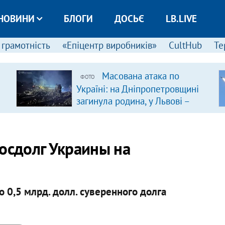
НОВИНИ
БЛОГИ
ДОСЬЄ
LB.LIVE
 грамотність
«Епіцентр виробників»
CultHub
Те
Масована атака по
ФОТО
Україні: на Дніпропетровщині
загинула родина, у Львові –
удар по багатоповерхівках
(доповнюється)
госдолг Украины на
 0,5 млрд. долл. суверенного долга