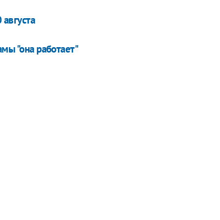
 августа
амы "она работает"