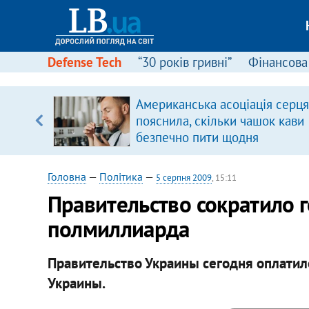
Defense Tech
“30 років гривні”
Фінансова
вив про
Американська асоціація серця
боку
пояснила, скільки чашок кави
безпечно пити щодня
Головна
—
Політика
—
5 серпня 2009
, 15:11
Правительство сократило 
полмиллиарда
Правительство Украины сегодня оплатило
Украины.