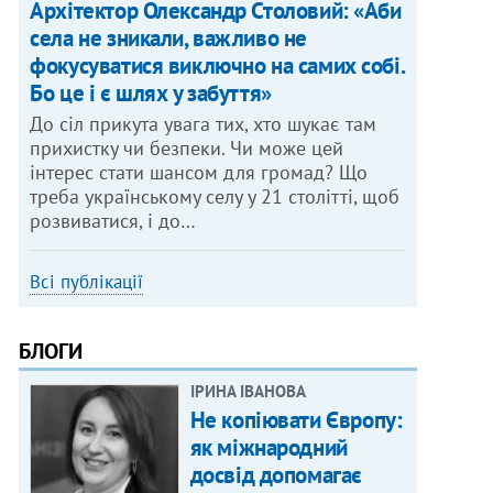
Архітектор Олександр Столовий: «Аби
села не зникали, важливо не
фокусуватися виключно на самих собі.
Бо це і є шлях у забуття»
До сіл прикута увага тих, хто шукає там
прихистку чи безпеки. Чи може цей
інтерес стати шансом для громад? Що
треба українському селу у 21 столітті, щоб
розвиватися, і до…
Всі публікації
БЛОГИ
ІРИНА ІВАНОВА
Не копіювати Європу:
як міжнародний
досвід допомагає