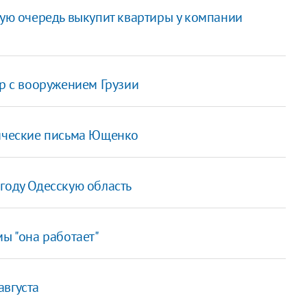
вую очередь выкупит квартиры у компании
гр с вооружением Грузии
тические письма Ющенко
году Одесскую область
мы "она работает"
августа