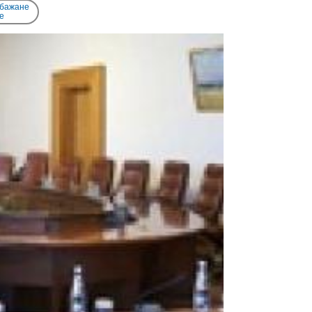
 бажане
e