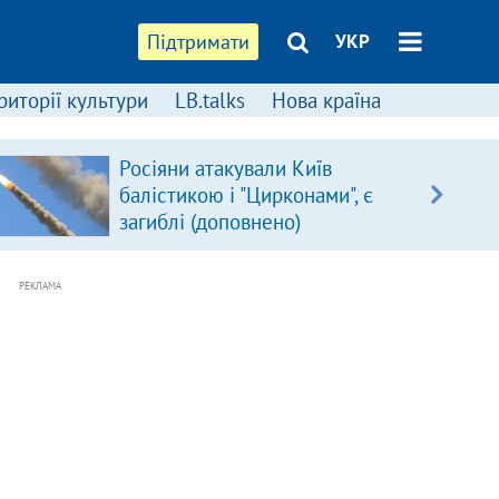
Підтримати
УКР
риторії культури
LB.talks
Нова країна
Росіяни атакували Київ
балістикою і "Цирконами", є
загиблі (доповнено)
РЕКЛАМА