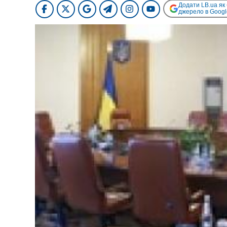
Додати LB.ua як
джерело в Googl